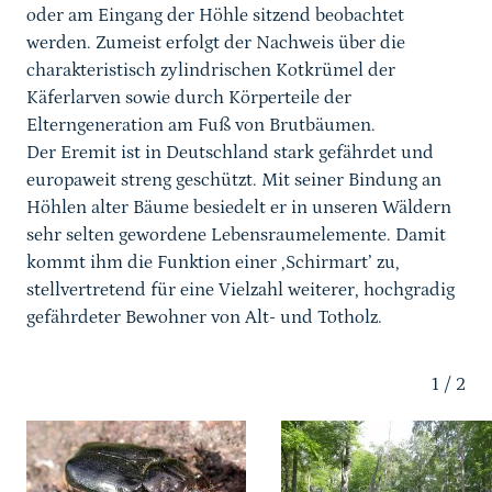
oder am Eingang der Höhle sitzend beobachtet
Programme und Projekte
werden. Zumeist erfolgt der Nachweis über die
Literaturhinweise
charakteristisch zylindrischen Kotkrümel der
Käferlarven sowie durch Körperteile der
Autor*in
Elterngeneration am Fuß von Brutbäumen.
Der Eremit ist in Deutschland stark gefährdet und
Weiterführende Downloads
europaweit streng geschützt. Mit seiner Bindung an
Höhlen alter Bäume besiedelt er in unseren Wäldern
sehr selten gewordene Lebensraumelemente. Damit
kommt ihm die Funktion einer ‚Schirmart’ zu,
stellvertretend für eine Vielzahl weiterer, hochgradig
gefährdeter Bewohner von Alt- und Totholz.
Karussell Start
1
/
2