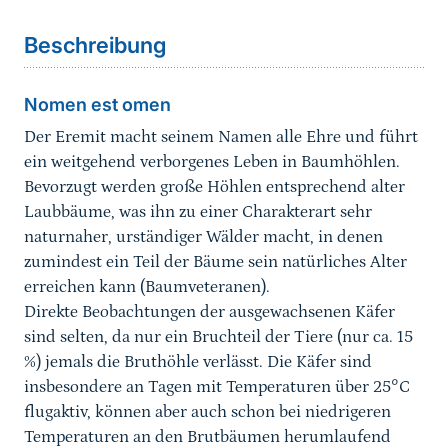
Bildergalerie
Beschreibung
Verbreitung
Nomen est omen
Lebensraum
Der Eremit macht seinem Namen alle Ehre und führt
ein weitgehend verborgenes Leben in Baumhöhlen.
Fortpflanzung/Biologie
Bevorzugt werden große Höhlen entsprechend alter
Laubbäume, was ihn zu einer Charakterart sehr
Lokale Population
naturnaher, urständiger Wälder macht, in denen
zumindest ein Teil der Bäume sein natürliches Alter
Gefährdung
erreichen kann (Baumveteranen).
Direkte Beobachtungen der ausgewachsenen Käfer
Schutz
sind selten, da nur ein Bruchteil der Tiere (nur ca. 15
%) jemals die Bruthöhle verlässt. Die Käfer sind
Erhaltungsmaßnahmen
insbesondere an Tagen mit Temperaturen über 25°C
flugaktiv, können aber auch schon bei niedrigeren
Erhaltungszustand
Temperaturen an den Brutbäumen herumlaufend