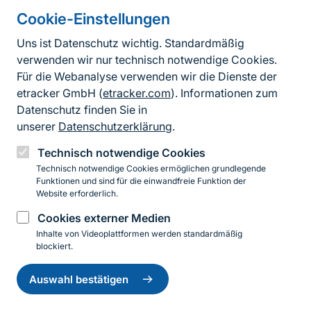
Cookie-Einstellungen
Autoren
Stephan Gürlich, Jörn Buse
Uns ist Datenschutz wichtig. Standardmäßig
verwenden wir nur technisch notwendige Cookies.
Unter Mitarbeit von
Für die Webanalyse verwenden wir die Dienste der
Thorsten Aßmann, Lars Hendrich, Jörg Gebert,
etracker GmbH (
etracker.com
). Informationen zum
Andrea Matern, Thomas Müller, Matthias Simon, Jan
Datenschutz finden Sie in
Stegner
unserer
Datenschutzerklärung
.
Technisch notwendige Cookies
Sprungmarke
Technisch notwendige Cookies ermöglichen grundlegende
Funktionen und sind für die einwandfreie Funktion der
Weiterführende Downloads
Website erforderlich.
Cookies externer Medien
Inhalte von Videoplattformen werden standardmäßig
Osmoderma eremita Merkmale
(pdf, 174.61 KB)
blockiert.
Einwilligung
Osmoderma eremita Verbreitungskarte
(pdf,
zurückziehen
Auswahl bestätigen
518.19 KB)