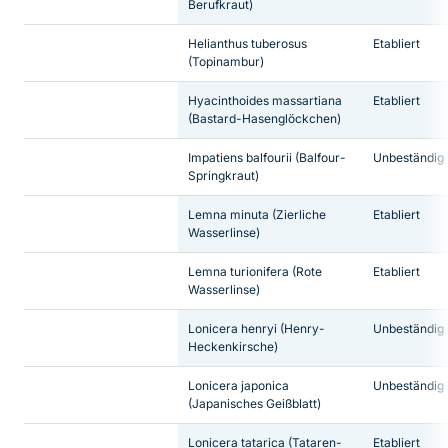
Berufkraut)
Helianthus tuberosus
Etabliert
(Topinambur)
Hyacinthoides massartiana
Etabliert
(Bastard-Hasenglöckchen)
Impatiens balfourii
(Balfour-
Unbeständig
Springkraut)
Lemna minuta
(Zierliche
Etabliert
Wasserlinse)
Lemna turionifera
(Rote
Etabliert
Wasserlinse)
Lonicera henryi
(Henry-
Unbeständig
Heckenkirsche)
Lonicera japonica
Unbeständig
(Japanisches Geißblatt)
Lonicera tatarica
(Tataren-
Etabliert