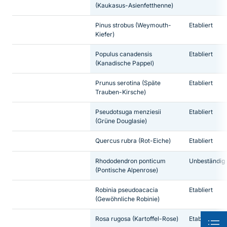
(Kaukasus-Asienfetthenne)
Pinus strobus
(Weymouth-
Etabliert
Kiefer)
Populus canadensis
Etabliert
(Kanadische Pappel)
Prunus serotina
(Späte
Etabliert
Trauben-Kirsche)
Pseudotsuga menziesii
Etabliert
(Grüne Douglasie)
Quercus rubra
(Rot-Eiche)
Etabliert
Rhododendron ponticum
Unbeständig
(Pontische Alpenrose)
Robinia pseudoacacia
Etabliert
(Gewöhnliche Robinie)
Rosa rugosa
(Kartoffel-Rose)
Etabliert