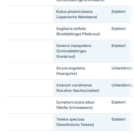
Rubus phoenicolasius
Etabliert
(Japanische Weinbeere)
Sagittaria latifolia
Etabliert
(Breitblättriges Pfeilkraut)
Senecio inaequidens
Etabliert
(Schmalblättriges
Greiskraut)
Sicyos angulatus
Unbeständig
(Haargurke)
Solanum carolinense
Unbeständig
(Karolina-Nachtschatten)
Symphoricarpos albus
Etabliert
(Weiße Schneebeere)
Telekia speciosa
Etabliert
(Gewöhnliche Telekie)