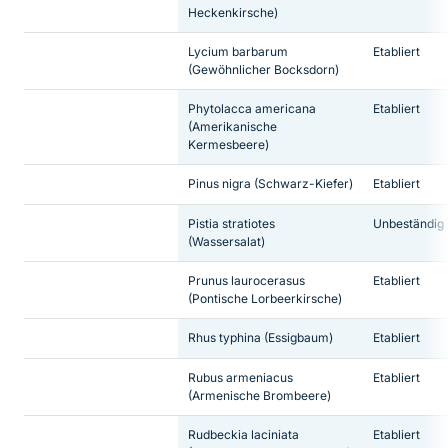
Heckenkirsche)
Lycium barbarum
Etabliert
(Gewöhnlicher Bocksdorn)
Phytolacca americana
Etabliert
(Amerikanische
Kermesbeere)
Pinus nigra
(Schwarz-Kiefer)
Etabliert
Pistia stratiotes
Unbeständig
(Wassersalat)
Prunus laurocerasus
Etabliert
(Pontische Lorbeerkirsche)
Rhus typhina
(Essigbaum)
Etabliert
Rubus armeniacus
Etabliert
(Armenische Brombeere)
Rudbeckia laciniata
Etabliert