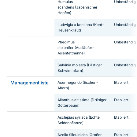
Humulus
Unbeständig
scandens
(Japanischer
Hopfen)
Ludwigia x kentiana
(Kent-
Unbeständig
Heusenkraut)
Phedimus
Unbeständig
stolonifer
(Ausläufer-
Asienfetthenne)
Salvinia molesta
(Lästiger
Unbeständig
Schwimmfarn)
Managementliste
Acer negundo
(Eschen-
Etabliert
Ahorn)
Ailanthus altissima
(Drüsiger
Etabliert
Götterbaum)
Asclepias syriaca
(Echte
Etabliert
Seidenpflanze)
Azolla filiculoides
(Großer
Etabliert