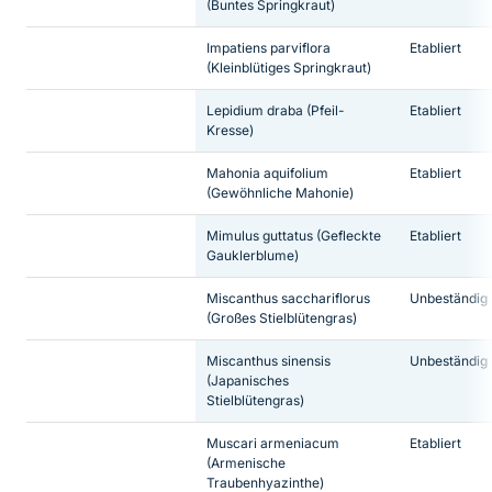
(Buntes Springkraut)
Impatiens parviflora
Etabliert
(Kleinblütiges Springkraut)
Lepidium draba
(Pfeil-
Etabliert
Kresse)
Mahonia aquifolium
Etabliert
(Gewöhnliche Mahonie)
Mimulus guttatus
(Gefleckte
Etabliert
Gauklerblume)
Miscanthus sacchariflorus
Unbeständig
(Großes Stielblütengras)
Miscanthus sinensis
Unbeständig
(Japanisches
Stielblütengras)
Muscari armeniacum
Etabliert
(Armenische
Traubenhyazinthe)