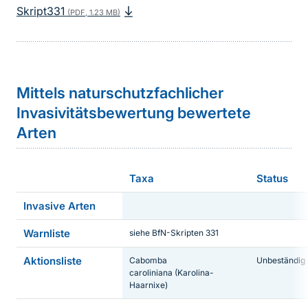
Skript331
(PDF, 1.23 MB)
Sprungmarke
Mittels naturschutzfachlicher
Invasivitätsbewertung bewertete
Arten
Taxa
Status
Invasive Arten
Warnliste
siehe BfN-Skripten 331
Aktionsliste
Cabomba
Unbeständig
caroliniana
(Karolina-
Haarnixe)