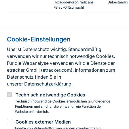
Toxicodendron radicans
Unbeständig
(Efeu-Giftsumach)
Cookie-Einstellungen
Informationen zur Seite
Uns ist Datenschutz wichtig. Standardmäßig
verwenden wir nur technisch notwendige Cookies.
Fußzeile
Kontakt zum BfN
Für die Webanalyse verwenden wir die Dienste der
Kontaktformular
etracker GmbH (
etracker.com
). Informationen zum
Datenschutz finden Sie in
Erklärung zur Barrierefreiheit
unserer
Datenschutzerklärung
.
Impressum
Technisch notwendige Cookies
Technisch notwendige Cookies ermöglichen grundlegende
Datenschutz
Funktionen und sind für die einwandfreie Funktion der
Website erforderlich.
Cookies externer Medien
Instagram
Facebook
YouTube
LinkedIn
Mastodon
Bluesky
Inhalte von Videoplattformen werden standardmäßig