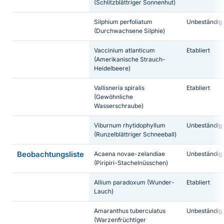
(Schlitzblättriger Sonnenhut)
Silphium perfoliatum
Unbeständig
(Durchwachsene Silphie)
Vaccinium atlanticum
Etabliert
(Amerikanische Strauch-
Heidelbeere)
Vallisneria spiralis
Etabliert
(Gewöhnliche
Wasserschraube)
Viburnum rhytidophyllum
Unbeständig
(Runzelblättriger Schneeball)
Beobachtungsliste
Acaena novae-zelandiae
Unbeständig
(Piripiri-Stachelnüsschen)
Allium paradoxum
(Wunder-
Etabliert
Lauch)
Amaranthus tuberculatus
Unbeständig
(Warzenfrüchtiger