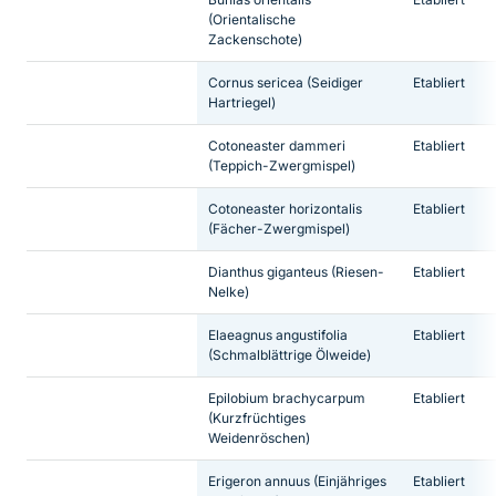
(Orientalische
Zackenschote)
Cornus sericea
(Seidiger
Etabliert
Hartriegel)
Cotoneaster dammeri
Etabliert
(Teppich-Zwergmispel)
Cotoneaster horizontalis
Etabliert
(Fächer-Zwergmispel)
Dianthus giganteus
(Riesen-
Etabliert
Nelke)
Elaeagnus angustifolia
Etabliert
(Schmalblättrige Ölweide)
Epilobium brachycarpum
Etabliert
(Kurzfrüchtiges
Weidenröschen)
Erigeron annuus
(Einjähriges
Etabliert