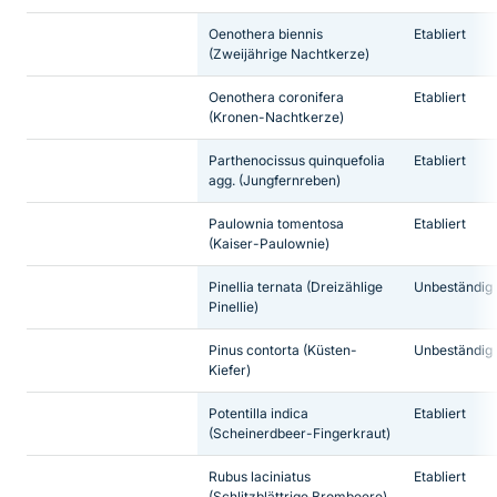
Oenothera biennis
Etabliert
(Zweijährige Nachtkerze)
Oenothera coronifera
Etabliert
(Kronen-Nachtkerze)
Parthenocissus quinquefolia
Etabliert
agg.
(Jungfernreben)
Paulownia tomentosa
Etabliert
(Kaiser-Paulownie)
Pinellia ternata
(Dreizählige
Unbeständig
Pinellie)
Pinus contorta
(Küsten-
Unbeständig
Kiefer)
Potentilla indica
Etabliert
(Scheinerdbeer-Fingerkraut)
Rubus laciniatus
Etabliert
(Schlitzblättrige Brombeere)