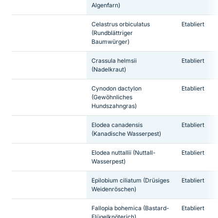
Algenfarn)
Celastrus orbiculatus
Etabliert
(Rundblättriger
Baumwürger)
Crassula helmsii
Etabliert
(Nadelkraut)
Cynodon dactylon
Etabliert
(Gewöhnliches
Hundszahngras)
Elodea canadensis
Etabliert
(Kanadische Wasserpest)
Elodea nuttallii
(Nuttall-
Etabliert
Wasserpest)
Epilobium ciliatum
(Drüsiges
Etabliert
Weidenröschen)
Fallopia bohemica
(Bastard-
Etabliert
Flügelknöterich)