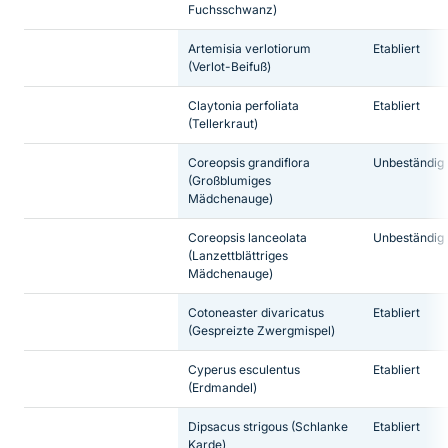
Fuchsschwanz)
Artemisia verlotiorum
Etabliert
(Verlot-Beifuß)
Claytonia perfoliata
Etabliert
(Tellerkraut)
Coreopsis grandiflora
Unbeständig
(Großblumiges
Mädchenauge)
Coreopsis lanceolata
Unbeständig
(Lanzettblättriges
Mädchenauge)
Cotoneaster divaricatus
Etabliert
(Gespreizte Zwergmispel)
Cyperus esculentus
Etabliert
(Erdmandel)
Dipsacus strigous
(Schlanke
Etabliert
Karde)