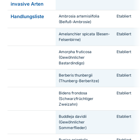
invasive Arten
Handlungsliste
Ambrosia artemisiifolia
Etabliert
(Beifuß-Ambrosie)
Amelanchier spicata
(Besen-
Etabliert
Felsenbirne)
Amorpha fruticosa
Etabliert
(Gewöhnlicher
Bastardindigo)
Berberis thunbergii
Etabliert
(Thunberg-Berberitze)
Bidens frondosa
Etabliert
(Schwarzfrüchtiger
Zweizahn)
Buddleja davidii
Etabliert
(Gewöhnlicher
Sommerflieder)
Bunias orientalis
Etabliert