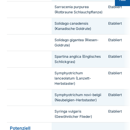
Sarracenia purpurea
Etabliert
(Rotbraune Schlauchpflanze)
Solidago canadensis
Etabliert
(Kanadische Goldrute)
Solidago gigantea
(Riesen-
Etabliert
Goldrute)
Spartina anglica
(Englisches
Etabliert
Schlickgras)
Symphyotrichum
Etabliert
lanceolatum
(Lanzett-
Herbstaster)
Symphyotrichum novi-belgii
Etabliert
(Neubelgien-Herbstaster)
Syringa vulgaris
Etabliert
(Gewöhnlicher Flieder)
Potenziell