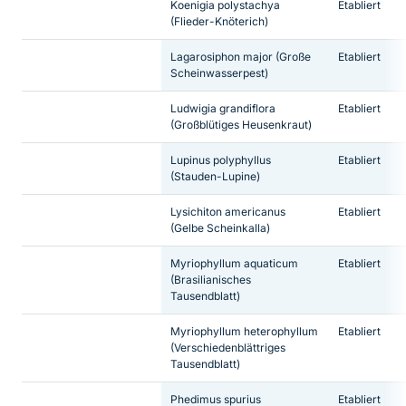
Koenigia polystachya
Etabliert
(Flieder-Knöterich)
Lagarosiphon major
(Große
Etabliert
Scheinwasserpest)
Ludwigia grandiflora
Etabliert
(Großblütiges Heusenkraut)
Lupinus polyphyllus
Etabliert
(Stauden-Lupine)
Lysichiton americanus
Etabliert
(Gelbe Scheinkalla)
Myriophyllum aquaticum
Etabliert
(Brasilianisches
Tausendblatt)
Myriophyllum heterophyllum
Etabliert
(Verschiedenblättriges
Tausendblatt)
Phedimus spurius
Etabliert