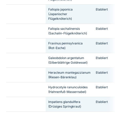
Fallopia japonica
Etabliert
(Japanischer
Flügelknöterich)
Fallopia sachalinensis
Etabliert
(Sachalin-Flügelknöterich)
Fraxinus pennsylvanica
Etabliert
(Rot-Esche)
Galeobdolon argentatum
Etabliert
(Silberblättrige Goldnessel)
Heracleum mantegazzianum
Etabliert
(Riesen-Bärenklau)
Hydrocotyle ranunculoides
Etabliert
(Hahnenfuß-Wassernabel)
Impatiens glandulifera
Etabliert
(Drüsiges Springkraut)