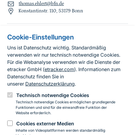
thomas.ehlert@bfn.de
Konstantinstr. 110, 53179 Bonn
Cookie-Einstellungen
Informationen zur Seite
Uns ist Datenschutz wichtig. Standardmäßig
verwenden wir nur technisch notwendige Cookies.
Fußzeile
Kontakt zum BfN
Für die Webanalyse verwenden wir die Dienste der
Kontaktformular
etracker GmbH (
etracker.com
). Informationen zum
Datenschutz finden Sie in
Erklärung zur Barrierefreiheit
unserer
Datenschutzerklärung
.
Impressum
Technisch notwendige Cookies
Technisch notwendige Cookies ermöglichen grundlegende
Datenschutz
Funktionen und sind für die einwandfreie Funktion der
Website erforderlich.
Cookies externer Medien
Instagram
Facebook
YouTube
LinkedIn
Mastodon
Bluesky
Inhalte von Videoplattformen werden standardmäßig