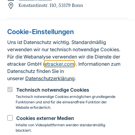
Konstantinstr. 110, 53179 Bonn
Cookie-Einstellungen
Informationen zur Seite
Uns ist Datenschutz wichtig. Standardmäßig
verwenden wir nur technisch notwendige Cookies.
Fußzeile
Kontakt zum BfN
Für die Webanalyse verwenden wir die Dienste der
Kontaktformular
etracker GmbH (
etracker.com
). Informationen zum
Datenschutz finden Sie in
Erklärung zur Barrierefreiheit
unserer
Datenschutzerklärung
.
Impressum
Technisch notwendige Cookies
Technisch notwendige Cookies ermöglichen grundlegende
Datenschutz
Funktionen und sind für die einwandfreie Funktion der
Website erforderlich.
Cookies externer Medien
Instagram
Facebook
YouTube
LinkedIn
Mastodon
Bluesky
Inhalte von Videoplattformen werden standardmäßig
blockiert.