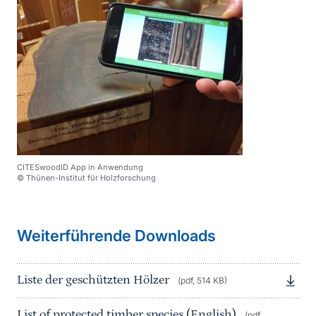
CITESwoodID App in Anwendung
© Thünen-Institut für Holzforschung
Sprungmarke
Weiterführende Downloads
Liste der geschützten Hölzer
(pdf, 514 KB)
List of protected timber species (English)
(pdf,