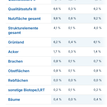
Qualitätsstufe III
6,6 %
0,3 %
6,2 %
Nutzfläche gesamt
9,8 %
0,6 %
9,2 %
Strukturelemente
4,1 %
0,1 %
4,0 %
gesamt
Grünland
6,2 %
0,4 %
6,1 %
Acker
1,7 %
0,3 %
1,4 %
Brachen
0,8 %
0,1 %
0,7 %
Obstflächen
0,8 %
0,1 %
0,8 %
Rebflächen
0,0 %
0,0 %
0,0 %
sonstige Biotope/LRT
0,2 %
0,1 %
0,2 %
Bäume
0,4 %
0,0 %
0,4 %