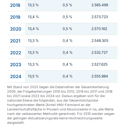
2018
13,3 %
0,5 %
2.565.499
2019
13,4 %
0,5 %
2.573.723
2020
13,4 %
0,5 %
2.570.162
2021
13,3 %
0,4 %
2.548.305
2022
13,3 %
0,4 %
2.532.727
2023
13,3 %
0,4 %
2.527.625
2024
13,5 %
0,4 %
2.555.984
Mit Stand von 2025 liegen die Datenreihen der Gesamtkartierung
2009, der Folgekartierungen 2010 bis 2013, 2014 bis 2017 und 2018
bis 2021 sowie 2022 bis 2024 vor. Daraus ergeben sich für die
nationale Ebene die folgenden, aus der Gesamtstichprobe
hochgerechneten Werte (Anteil HNV-Farmland an der
Landwirtschaftsfläche in Prozent und Absolutwerte in ha, alle Werte
nach der verbesserten Methodik gerechnet). Für 2010 werden wegen
der geringen Aktualisierungsrate keine Hochrechnungswerte
dargestellt.