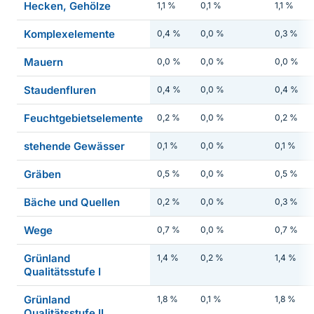
Hecken, Gehölze
1,1 %
0,1 %
1,1 %
Komplexelemente
0,4 %
0,0 %
0,3 %
Mauern
0,0 %
0,0 %
0,0 %
Staudenfluren
0,4 %
0,0 %
0,4 %
Feuchtgebietselemente
0,2 %
0,0 %
0,2 %
stehende Gewässer
0,1 %
0,0 %
0,1 %
Gräben
0,5 %
0,0 %
0,5 %
Bäche und Quellen
0,2 %
0,0 %
0,3 %
Wege
0,7 %
0,0 %
0,7 %
Grünland
1,4 %
0,2 %
1,4 %
Qualitätsstufe I
Grünland
1,8 %
0,1 %
1,8 %
Qualitätsstufe II