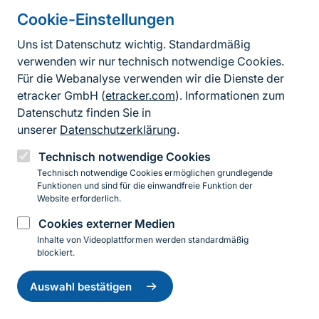
Definition, Identification and Monitoring of
Cookie-Einstellungen
HNV Farmland in Germany
(PDF, 4.19 MB)
Uns ist Datenschutz wichtig. Standardmäßig
Weiterführende Literatur zu Monitoring von
verwenden wir nur technisch notwendige Cookies.
Landwirtschaftsflächen mit hohem Naturwert
Für die Webanalyse verwenden wir die Dienste der
(PDF, 97.72 KB)
etracker GmbH (
etracker.com
). Informationen zum
Datenschutz finden Sie in
Erfassungsanleitung für den HNV-Farmland-
unserer
Datenschutzerklärung
.
Indikator (Version 14, Stand 2024)
Technisch notwendige Cookies
(PDF, 9.27 MB)
Technisch notwendige Cookies ermöglichen grundlegende
Funktionen und sind für die einwandfreie Funktion der
Website erforderlich.
Cookies externer Medien
weiterführender
Inhalte von Videoplattformen werden standardmäßig
Inhalt
blockiert.
Einwilligung
zurückziehen
Auswahl bestätigen