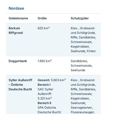
Nordsee
Gebietsname
Größe
Schutzgüter
Borkum
625 km²
Kies-, Grobsand-
Riffgrund
und Schillgründe,
Riffe, Sandbänke,
Schweinswale,
Kegelrobben,
Seehunde, Finten
Doggerbank
1.692 km²
Sandbänke,
Schweinswale,
Seehunde
Sylter Außenriff
Gesamt:
5.603 km²
Kies-, Grobsand-
– Östliche
Bereich I
und Schillgründe,
Deutsche Bucht
SAC Sylter
Riffe, Sandbänke,
Außenriff:
Schweinswale,
5.321 km²
Kegelrobben,
Bereich II
Seehunde,
SPA Östliche
Seevogelarten,
Deutsche Bucht:
Flussneunaugen