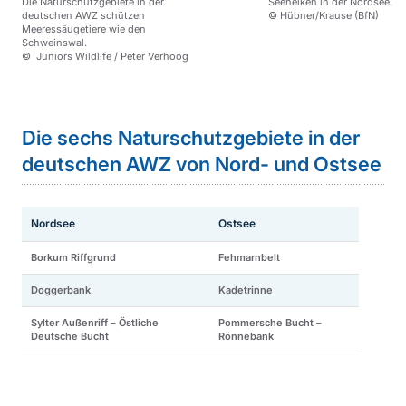
Die Naturschutzgebiete in der
Seenelken in der Nordsee.
deutschen AWZ schützen
© Hübner/Krause (BfN)
Meeressäugetiere wie den
Schweinswal.
© Juniors Wildlife / Peter Verhoog
Sprungmarke
Die sechs Naturschutzgebiete in der
deutschen AWZ von Nord- und Ostsee
Nordsee
Ostsee
Borkum Riffgrund
Fehmarnbelt
Doggerbank
Kadetrinne
Sylter Außenriff – Östliche
Pommersche Bucht –
Deutsche Bucht
Rönnebank