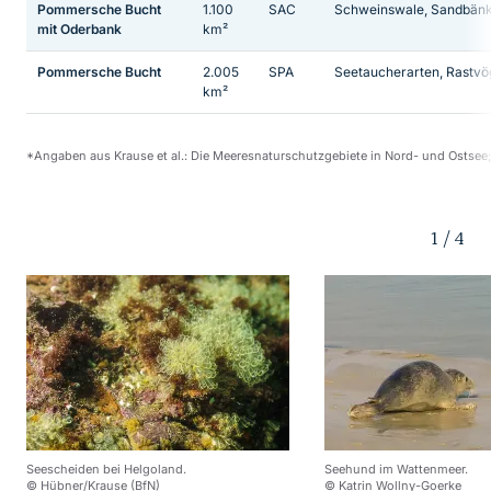
Pommersche Bucht
1.100
SAC
Schweinswale, Sandbän
mit Oderbank
km²
Pommersche Bucht
2.005
SPA
Seetaucherarten, Rastvö
km²
*Angaben aus Krause et al.: Die Meeresnaturschutzgebiete in Nord- und Ostsee;
1
/
4
Seescheiden bei Helgoland.
Seehund im Wattenmeer.
© Hübner/Krause (BfN)
© Katrin Wollny-Goerke