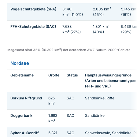
Vogelschutzgebiete (SPA)
3.140
2.005 km²
5.145 km
km² (11,0%)
(45%)
(16%)
FFH-Schutzgebiete (SAC)
7.638
1.801 km²
9.439 km
km² (27%)
(40%)
(29%)
Insgesamt sind 32% (10.392 km²) der deutschen AWZ Natura-2000-Gebiete.
Nordsee
Gebietsname
Größe
Status
Hauptausweisungsgründe
(Arten und Lebensraumtypen
FFH- und VRL)
Borkum Riffgrund
625
SAC
Sandbänke, Riffe
km²
Doggerbank
1.692
SAC
Sandbänke
km²
Sylter Außenriff
5.321
SAC
Schweinswale, Sandbänke, Ri