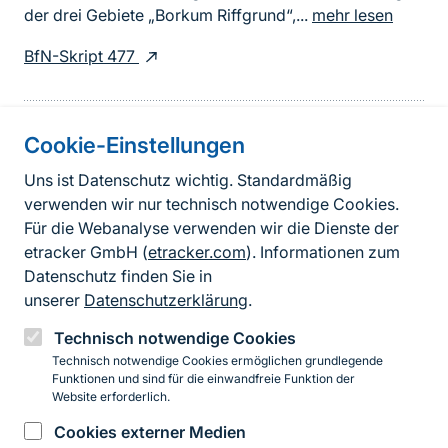
der drei Gebiete „Borkum Riffgrund“,...
mehr lesen
BfN-Skript 477
Cookie-Einstellungen
Informationen zur Seite
Uns ist Datenschutz wichtig. Standardmäßig
verwenden wir nur technisch notwendige Cookies.
Fußzeile
Kontakt zum BfN
Für die Webanalyse verwenden wir die Dienste der
Kontaktformular
etracker GmbH (
etracker.com
). Informationen zum
Datenschutz finden Sie in
Erklärung zur Barrierefreiheit
unserer
Datenschutzerklärung
.
Impressum
Technisch notwendige Cookies
Technisch notwendige Cookies ermöglichen grundlegende
Datenschutz
Funktionen und sind für die einwandfreie Funktion der
Website erforderlich.
Cookies externer Medien
Instagram
Facebook
YouTube
LinkedIn
Mastodon
Bluesky