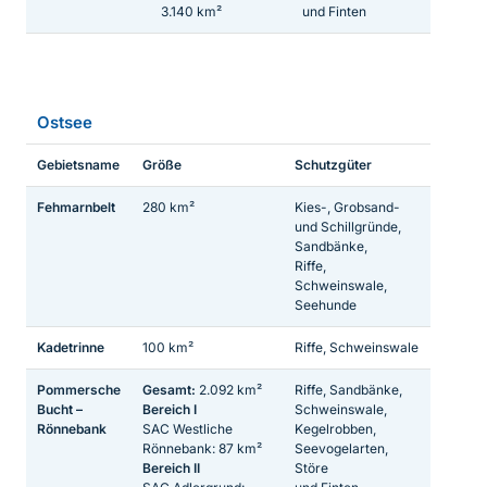
3.140 km²
und Finten
Ostsee
Gebietsname
Größe
Schutzgüter
Fehmarnbelt
280 km²
Kies-, Grobsand-
und Schillgründe,
Sandbänke,
Riffe,
Schweinswale,
Seehunde
Kadetrinne
100 km²
Riffe, Schweinswale
Pommersche
Gesamt:
2.092 km²
Riffe, Sandbänke,
Bucht –
Bereich I
Schweinswale,
Rönnebank
SAC Westliche
Kegelrobben,
Rönnebank: 87 km²
Seevogelarten,
Bereich II
Störe