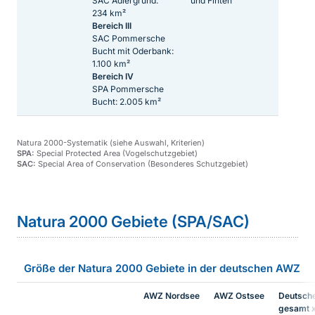
SAC Adlergrund:
und Finten
234 km²
Bereich III
SAC Pommersche
Bucht mit Oderbank:
1.100 km²
Bereich IV
SPA Pommersche
Bucht: 2.005 km²
Natura 2000-Systematik (siehe Auswahl, Kriterien)
SPA:
Special Protected Area (Vogelschutzgebiet)
SAC:
Special Area of Conservation (Besonderes Schutzgebiet)
Sprungmarke
Natura 2000 Gebiete (SPA/SAC)
Größe der Natura 2000 Gebiete in der deutschen AWZ
AWZ Nordsee
AWZ Ostsee
Deutsch
gesamt 