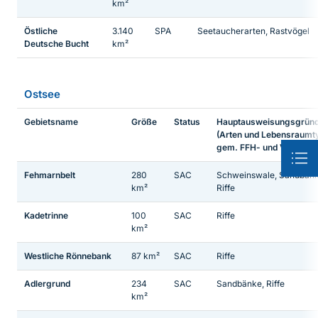
km²
Östliche
3.140
SPA
Seetaucherarten, Rastvögel
Deutsche Bucht
km²
Ostsee
Gebietsname
Größe
Status
Hauptausweisungsgrün
(Arten und Lebensraumt
gem. FFH- und VRL)
Fehmarnbelt
280
SAC
Schweinswale, Sandbänk
km²
Riffe
Kadetrinne
100
SAC
Riffe
km²
Westliche Rönnebank
87 km²
SAC
Riffe
Adlergrund
234
SAC
Sandbänke, Riffe
km²