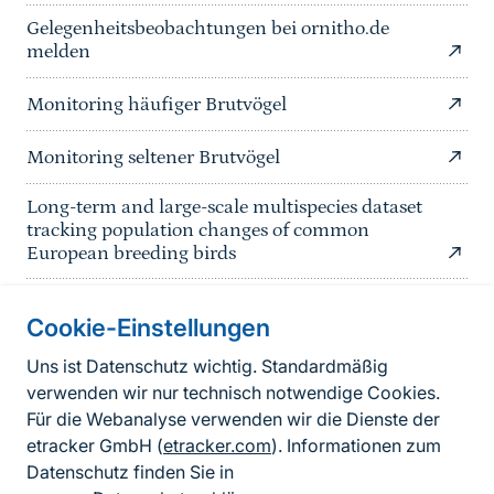
Gelegenheitsbeobachtungen bei ornitho.de
melden
Monitoring häufiger Brutvögel
Monitoring seltener Brutvögel
Long-term and large-scale multispecies dataset
tracking population changes of common
European breeding birds
Cookie-Einstellungen
Informationen zur Seite
Uns ist Datenschutz wichtig. Standardmäßig
verwenden wir nur technisch notwendige Cookies.
Fußzeile
Kontakt zum BfN
Für die Webanalyse verwenden wir die Dienste der
Kontaktformular
etracker GmbH (
etracker.com
). Informationen zum
Datenschutz finden Sie in
Erklärung zur Barrierefreiheit