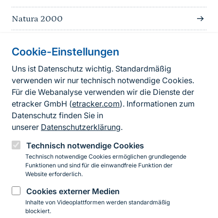
Natura 2000
Cookie-Einstellungen
Informationen zur Seite
Uns ist Datenschutz wichtig. Standardmäßig
verwenden wir nur technisch notwendige Cookies.
Fußzeile
Kontakt zum BfN
Für die Webanalyse verwenden wir die Dienste der
Kontaktformular
etracker GmbH (
etracker.com
). Informationen zum
Datenschutz finden Sie in
Erklärung zur Barrierefreiheit
unserer
Datenschutzerklärung
.
Impressum
Technisch notwendige Cookies
Technisch notwendige Cookies ermöglichen grundlegende
Datenschutz
Funktionen und sind für die einwandfreie Funktion der
Website erforderlich.
Cookies externer Medien
Instagram
Facebook
YouTube
LinkedIn
Mastodon
Bluesky
Inhalte von Videoplattformen werden standardmäßig
blockiert.