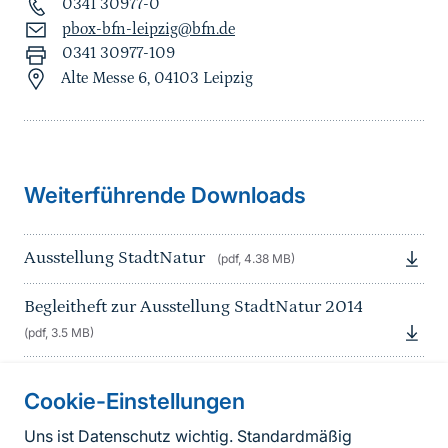
0341 30977-0
pbox-bfn-leipzig@bfn.de
0341 30977-109
Alte Messe 6, 04103 Leipzig
Weiterführende Downloads
Ausstellung StadtNatur
(pdf, 4.38 MB)
Begleitheft zur Ausstellung StadtNatur 2014
(pdf, 3.5 MB)
Cookie-Einstellungen
Informationen zur Seite
Uns ist Datenschutz wichtig. Standardmäßig