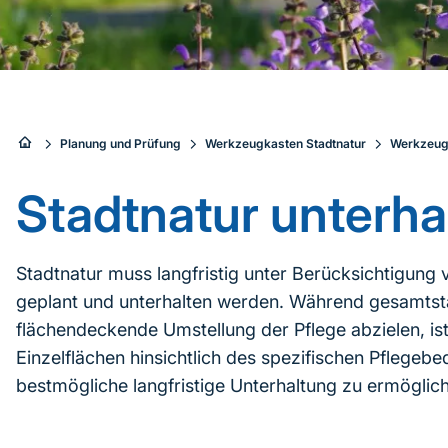
Sie
Planung und Prüfung
Werkzeugkasten Stadtnatur
Werkzeug
sind
Stadtnatur unterha
hier:
Stadtnatur muss langfristig unter Berücksichtigun
geplant und unterhalten werden. Während gesamtstäd
flächendeckende Umstellung der Pflege abzielen, is
Einzelflächen hinsichtlich des spezifischen Pflegeb
bestmögliche langfristige Unterhaltung zu ermöglic
Inhaltsnavigation