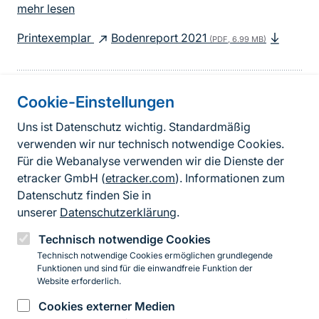
mehr lesen
Printexemplar
Bodenreport 2021
(PDF, 6.99 MB)
Cookie-Einstellungen
Informationen zur Seite
Uns ist Datenschutz wichtig. Standardmäßig
verwenden wir nur technisch notwendige Cookies.
Fußzeile
Kontakt zum BfN
Für die Webanalyse verwenden wir die Dienste der
Kontaktformular
etracker GmbH (
etracker.com
). Informationen zum
Datenschutz finden Sie in
Erklärung zur Barrierefreiheit
unserer
Datenschutzerklärung
.
Impressum
Technisch notwendige Cookies
Technisch notwendige Cookies ermöglichen grundlegende
Datenschutz
Funktionen und sind für die einwandfreie Funktion der
Website erforderlich.
Cookies externer Medien
Instagram
Facebook
YouTube
LinkedIn
Mastodon
Bluesky