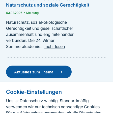
private Schutzgebiete (PPAs) eine wichtige...
mehr
Naturschutz und soziale Gerechtigkeit
lesen
Aktuelle Biodiversitätsforschung 2026
•
03.07.2026
Meldung
Tagung
Naturschutz, sozial-ökologische
•
Internationale Naturschutzakademie Insel Vilm
Gerechtigkeit und gesellschaftlicher
–
21.09.2026 (Mo.) 18:30
Uhr
25.09.2026 (Fr.) 09:00
Uhr
Zusammenhalt sind eng miteinander
Interdisziplinäre Tagung für Studierende und
verbunden. Die 24. Vilmer
Nachwuchswissenschaftler*innen zur Umsetzung des
Sommerakademie...
mehr lesen
Übereinkommens über die biologische Vielfalt (CBD)
mehr lesen
Aktuelles zum Thema
BfN-Schriften 750 - NaturschutzDigital 2024 –
Cookie-Einstellungen
Modellierung im Naturschutz: Bedarfe und
Informationen zur Seite
Lösungen im Kontext von Renaturierung und
Uns ist Datenschutz wichtig. Standardmäßig
Klimawandel. Tagungsdokumentation
verwenden wir nur technisch notwendige Cookies.
Fußzeile
Kontakt zum BfN
•
Für die Webanalyse verwenden wir die Dienste der
BfN-Schriften
2025