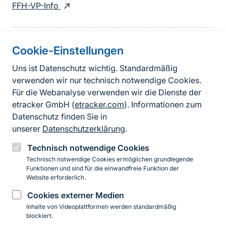
FFH-VP-Info
Cookie-Einstellungen
Informationen zur Seite
Uns ist Datenschutz wichtig. Standardmäßig
verwenden wir nur technisch notwendige Cookies.
Fußzeile
Kontakt zum BfN
Für die Webanalyse verwenden wir die Dienste der
Kontaktformular
etracker GmbH (
etracker.com
). Informationen zum
Datenschutz finden Sie in
Erklärung zur Barrierefreiheit
unserer
Datenschutzerklärung
.
Impressum
Technisch notwendige Cookies
Technisch notwendige Cookies ermöglichen grundlegende
Datenschutz
Funktionen und sind für die einwandfreie Funktion der
Website erforderlich.
Cookies externer Medien
Instagram
Facebook
YouTube
LinkedIn
Mastodon
Bluesky
Inhalte von Videoplattformen werden standardmäßig
blockiert.