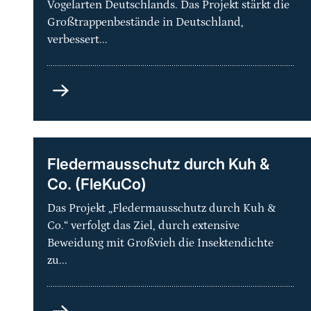
Vogelarten Deutschlands. Das Projekt stärkt die
Großtrappenbestände in Deutschland,
verbessert...
Artenhilfsprogramm
Großtrappe
–
Schutz
der
Fledermausschutz durch Kuh &
Metapopulation
Co. (FleKuCo)
und
ihrer
Das Projekt „Fledermausschutz durch Kuh &
Lebensräume
Co.“ verfolgt das Ziel, durch extensive
in
Beweidung mit Großvieh die Insektendichte
Deutschland
zu...
Fledermausschutz