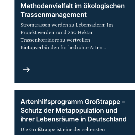
Methodenvielfalt im ökologischen
Trassenmanagement
Stromtrassen werden zu Lebensadern: Im
Projekt werden rund 250 Hektar
Trassenkorridore zu wertvollen
Biotopverbünden für bedrohte Arten...
Grüne
Netze
-
Praxisorientierte
Methodenvielfalt
Artenhilfsprogramm Großtrappe –
im
Schutz der Metapopulation und
ökologischen
ihrer Lebensräume in Deutschland
Trassenmanagement
Die Großtrappe ist eine der seltensten