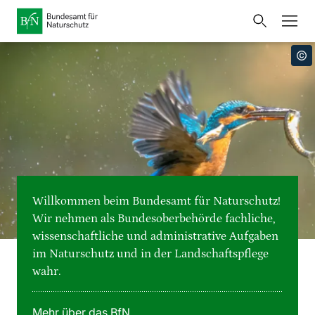
Startseite
Bundesamt für Naturschutz
Öffnet
Direkt zur Hauptnavigation
Direkt zur Hauptinhalte
Direkt zur Fusszeile
eine
Presse
externe
Seite
Publikationen
Link
zur
Veranstaltungen
Metanavigation
Startseite
Karten und Daten
Willkommen beim Bundesamt für Naturschutz!
Leichte Sprache
Wir nehmen als Bundesoberbehörde fachliche,
wissenschaftliche und administrative Aufgaben
Gebärdensprache
im Naturschutz und in der Landschaftspflege
wahr.
Deutsch
English
Sprachumschalter
Mehr über das BfN