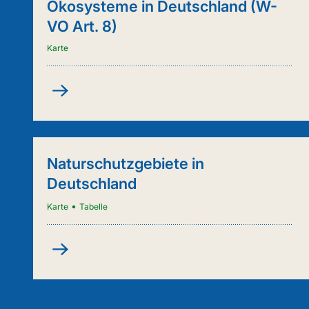
Ökosysteme in Deutschland (W-
VO Art. 8)
Karte
Kartenanwendung
-
Städtische
Ökosysteme
in
Naturschutzgebiete in
Deutschland
Deutschland
(W-
VO
•
Karte
Tabelle
Art.
8)
Naturschutzgebiete
in
Deutschland