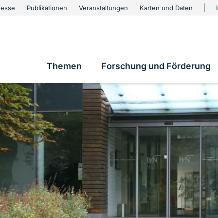
urschutz
resse
Publikationen
Veranstaltungen
Karten und Daten
vigation
e
Themen
Forschung und Förderung
Hauptnavigation