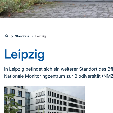
Sie
Standorte
Leipzig
sind
Leipzig
hier:
In Leipzig befindet sich ein weiterer Standort des B
Nationale Monitoringzentrum zur Biodiversität (NMZ