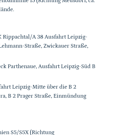
nbahnlinie 15 (Richtung Meusdorf, ca.
lände.
 Rippachtal/A 38 Ausfahrt Leipzig-
d-Lehmann-Straße, Zwickauer Straße,
eck Parthenaue, Ausfahrt Leipzig-Süd B
ahrt Leipzig-Mitte über die B 2
era, B 2 Prager Straße, Einmündung
nien S5/S5X (Richtung