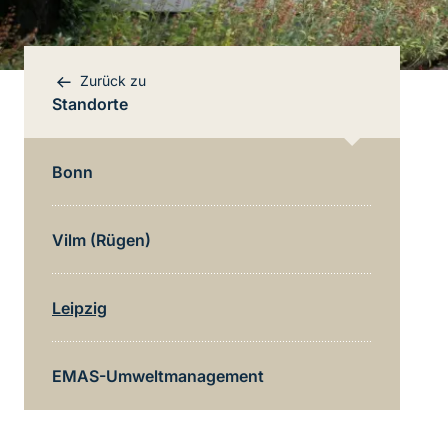
Zurück zu
Standorte
Bonn
Bereichsnavigation
Vilm (Rügen)
Direkt zur Hauptinhalte
Leipzig
EMAS-Umweltmanagement