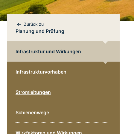
Zurück zu
Planung und Prüfung
Infrastruktur und Wirkungen
Infrastrukturvorhaben
Bereichsnavigation
Stromleitungen
Direkt zur Hauptinhalte
Schienenwege
Wirkfaktoren und Wirkungen