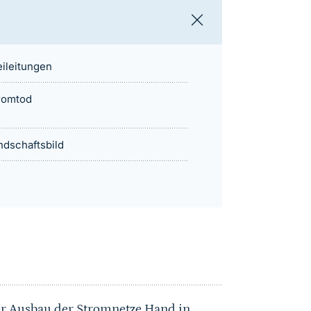
eileitungen
romtod
ndschaftsbild
r Ausbau der Stromnetze Hand in