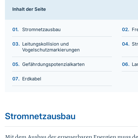
Inhalt der Seite
Stromnetzausbau
Fr
Leitungskollision und
St
Vogelschutzmarkierungen
Gefährdungspotenzialkarten
La
Erdkabel
Sprungmarke
Stromnetzausbau
Mit dem Ausbau der erneuerbaren Energien muss de