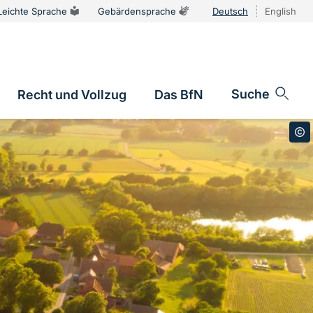
Leichte Sprache
Gebärdensprache
Deutsch
English
Sprachums
Suche
Recht und Vollzug
Das BfN