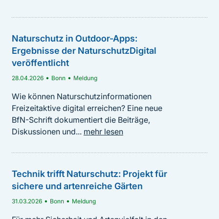
InPositiv
Die erneuerbaren Energien sind eine
Schlüsseltechnologie für den Klimaschutz. Was das
Naturschutz in Outdoor-Apps:
BfN-Schriften 770 - NaturschutzDigital 2025 –
konkret für Natur und Landschaft bedeutet untersucht
Ergebnisse der NaturschutzDigital
Behördliche Bereitstellung freizeitrelevanter
das...
mehr lesen
veröffentlicht
Naturschutzinformationen in Deutschland
•
•
28.04.2026
Bonn
Meldung
•
BfN-Schriften
2026
Wie können Naturschutzinformationen
Auswirkungen des Insektenrückgangs auf
Auf der BfN-Veranstaltung „NaturschutzDigital 2025“
Freizeitaktive digital erreichen? Eine neue
Fledermäuse
stand die Frage im Mittelpunkt, wie
BfN-Schrift dokumentiert die Beiträge,
Naturschutzbehörden zu einer verbesserten
Am Beispiel der vom Aussterben bedrohten
Diskussionen und...
mehr lesen
Darstellung...
mehr lesen
Fledermausart Graues Langohr wird der
Insektenrückgang und seine Wirkung auf
BfN-Schriften 770
Fledermäuse thematisiert...
mehr lesen
Technik trifft Naturschutz: Projekt für
sichere und artenreiche Gärten
•
•
31.03.2026
Bonn
Meldung