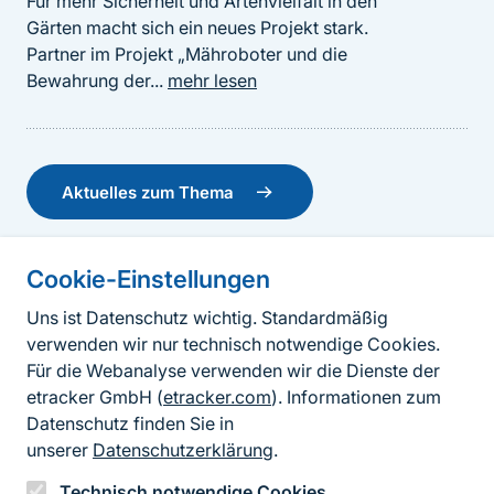
Für mehr Sicherheit und Artenvielfalt in den
Gärten macht sich ein neues Projekt stark.
Partner im Projekt „Mähroboter und die
Bewahrung der...
mehr lesen
Aktuelles zum Thema
BfN-Schriften 750 - NaturschutzDigital 2024 –
Cookie-Einstellungen
Modellierung im Naturschutz: Bedarfe und
Informationen zur Seite
Lösungen im Kontext von Renaturierung und
Uns ist Datenschutz wichtig. Standardmäßig
Klimawandel. Tagungsdokumentation
verwenden wir nur technisch notwendige Cookies.
Fußzeile
Kontakt zum BfN
•
Für die Webanalyse verwenden wir die Dienste der
BfN-Schriften
2025
Kontaktformular
etracker GmbH (
etracker.com
). Informationen zum
Auf der Tagung „NaturschutzDigital 2024” wurden
Datenschutz finden Sie in
aktuelle fachliche Anforderungen, der Stand der
Erklärung zur Barrierefreiheit
unserer
Datenschutzerklärung
.
Modellierungsanwendungen und die Perspektiven...
Impressum
mehr lesen
Technisch notwendige Cookies