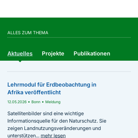
ALLES ZUM THEMA
Aktuelles
Projekte
Publikationen
Lehrmodul für Erdbeobachtung in
NatForWINSENT III
Afrika veröffentlicht
Die Naturschutzforschung am süddeutschen
Windenergietestfeld (NatForWINSENT) verfolgt das
•
•
12.05.2026
Bonn
Meldung
Ziel, wirksame innovative Vermeidungsmaßnahmen
Satellitenbilder sind eine wichtige
für...
mehr lesen
Informationsquelle für den Naturschutz. Sie
zeigen Landnutzungsveränderungen und
unterstützen...
mehr lesen