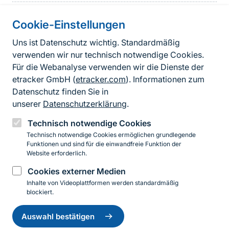
Cookie-Einstellungen
Informationen zur Seite
Uns ist Datenschutz wichtig. Standardmäßig
verwenden wir nur technisch notwendige Cookies.
Fußzeile
Kontakt zum BfN
Für die Webanalyse verwenden wir die Dienste der
Kontaktformular
etracker GmbH (
etracker.com
). Informationen zum
Datenschutz finden Sie in
Erklärung zur Barrierefreiheit
unserer
Datenschutzerklärung
.
Impressum
Technisch notwendige Cookies
Technisch notwendige Cookies ermöglichen grundlegende
Datenschutz
Funktionen und sind für die einwandfreie Funktion der
Website erforderlich.
Cookies externer Medien
Instagram
Facebook
YouTube
LinkedIn
Mastodon
Bluesky
Inhalte von Videoplattformen werden standardmäßig
blockiert.
Einwilligung
© 2026 Bundesamt für Naturschutz
zurückziehen
Auswahl bestätigen