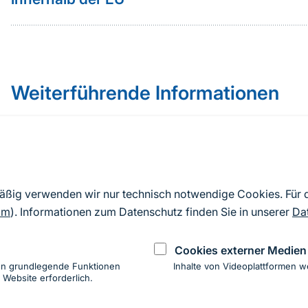
Weiterführende Informationen
CITES-Resolution Conf. 11.15 (Rev. CoP18)
Muster-Etikett (Seite 44 der Formularverordnung 
mäßig verwenden wir nur technisch notwendige Cookies. Für
Exemplare für Diagnostik und forensische Forsch
om
). Informationen zum Datenschutz finden Sie in unserer
Da
DVO 865/06)
Cookies externer Medien
International registrierte Einrichtungen
en grundlegende Funktionen
Inhalte von Videoplattformen w
 Website erforderlich.
ung