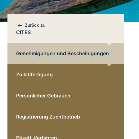
Zurück zu
CITES
Genehmigungen und Bescheinigungen
Zollabfertigung
Bereichsnavigation
Persönlicher Gebrauch
Direkt zur Hauptinhalte
Registrierung Zuchtbetrieb
Etikett-Verfahren