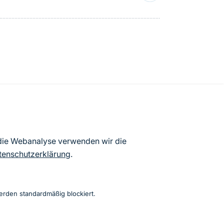
Nr. 792/12)
 die Webanalyse verwenden wir die
ung (Seite 85-86 Anhang XI der
tenschutzerklärung
.
erden standardmäßig blockiert.