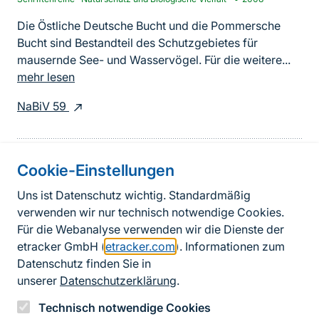
Die Östliche Deutsche Bucht und die Pommersche
Bucht sind Bestandteil des Schutzgebietes für
mausernde See- und Wasservögel. Für die weitere...
mehr lesen
NaBiV 59
Cookie-Einstellungen
Informationen zur Seite
Uns ist Datenschutz wichtig. Standardmäßig
verwenden wir nur technisch notwendige Cookies.
Fußzeile
Kontakt zum BfN
Für die Webanalyse verwenden wir die Dienste der
Kontaktformular
etracker GmbH (
etracker.com
). Informationen zum
Datenschutz finden Sie in
Erklärung zur Barrierefreiheit
unserer
Datenschutzerklärung
.
Impressum
Technisch notwendige Cookies