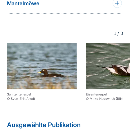
Mantelmöwe
1
/
3
Samtentenerpel
Eisentenerpel
© Sven-Erik Arndt
© Mirko Hauswirth (BfN)
Sprungmarke
weiterführender
Ausgewählte Publikation