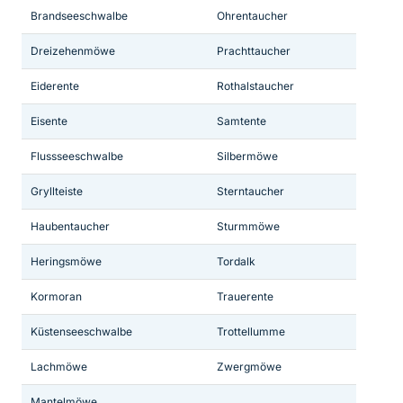
Brandseeschwalbe
Ohrentaucher
Dreizehenmöwe
Prachttaucher
Eiderente
Rothalstaucher
Eisente
Samtente
Flussseeschwalbe
Silbermöwe
Gryllteiste
Sterntaucher
Haubentaucher
Sturmmöwe
Heringsmöwe
Tordalk
Kormoran
Trauerente
Küstenseeschwalbe
Trottellumme
Lachmöwe
Zwergmöwe
Mantelmöwe