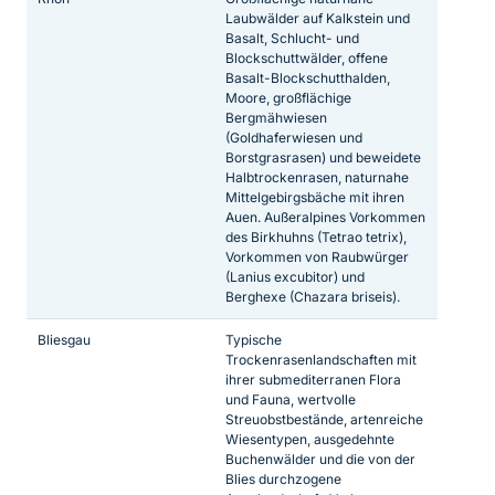
Laubwälder auf Kalkstein und
Basalt, Schlucht- und
Blockschuttwälder, offene
Basalt-Blockschutthalden,
Moore, großflächige
Bergmähwiesen
(Goldhaferwiesen und
Borstgrasrasen) und beweidete
Halbtrockenrasen, naturnahe
Mittelgebirgsbäche mit ihren
Auen. Außeralpines Vorkommen
des Birkhuhns (Tetrao tetrix),
Vorkommen von Raubwürger
(Lanius excubitor) und
Berghexe (Chazara briseis).
Bliesgau
Typische
Trockenrasenlandschaften mit
ihrer submediterranen Flora
und Fauna, wertvolle
Streuobstbestände, artenreiche
Wiesentypen, ausgedehnte
Buchenwälder und die von der
Blies durchzogene