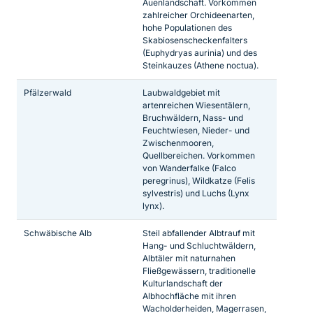
Auenlandschaft. Vorkommen
zahlreicher Orchideenarten,
hohe Populationen des
Skabiosenscheckenfalters
(Euphydryas aurinia) und des
Steinkauzes (Athene noctua).
Pfälzerwald
Laubwaldgebiet mit
artenreichen Wiesentälern,
Bruchwäldern, Nass- und
Feuchtwiesen, Nieder- und
Zwischenmooren,
Quellbereichen. Vorkommen
von Wanderfalke (Falco
peregrinus), Wildkatze (Felis
sylvestris) und Luchs (Lynx
lynx).
Schwäbische Alb
Steil abfallender Albtrauf mit
Hang- und Schluchtwäldern,
Albtäler mit naturnahen
Fließgewässern, traditionelle
Kulturlandschaft der
Albhochfläche mit ihren
Wacholderheiden, Magerrasen,