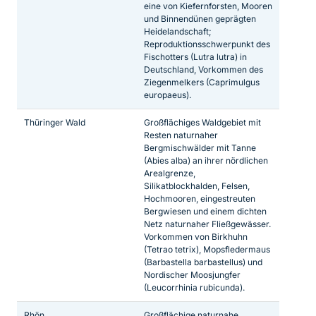
eine von Kiefernforsten, Mooren
und Binnendünen geprägten
Heidelandschaft;
Reproduktionsschwerpunkt des
Fischotters (Lutra lutra) in
Deutschland, Vorkommen des
Ziegenmelkers (Caprimulgus
europaeus).
Thüringer Wald
Großflächiges Waldgebiet mit
Resten naturnaher
Bergmischwälder mit Tanne
(Abies alba) an ihrer nördlichen
Arealgrenze,
Silikatblockhalden, Felsen,
Hochmooren, eingestreuten
Bergwiesen und einem dichten
Netz naturnaher Fließgewässer.
Vorkommen von Birkhuhn
(Tetrao tetrix), Mopsfledermaus
(Barbastella barbastellus) und
Nordischer Moosjungfer
(Leucorrhinia rubicunda).
Rhön
Großflächige naturnahe