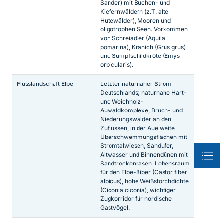
Sander) mit Buchen- und
Kiefernwäldern (z.T. alte
Hutewälder), Mooren und
oligotrophen Seen. Vorkommen
von Schreiadler (Aquila
pomarina), Kranich (Grus grus)
und Sumpfschildkröte (Emys
orbicularis).
Flusslandschaft Elbe
Letzter naturnaher Strom
Deutschlands; naturnahe Hart-
und Weichholz-
Auwaldkomplexe, Bruch- und
Niederungswälder an den
Zuflüssen, in der Aue weite
Überschwemmungsflächen mit
Stromtalwiesen, Sandufer,
Altwasser und Binnendünen mit
Sandtrockenrasen. Lebensraum
für den Elbe-Biber (Castor fiber
albicus), hohe Weißstorchdichte
(Ciconia ciconia), wichtiger
Zugkorridor für nordische
Gastvögel.