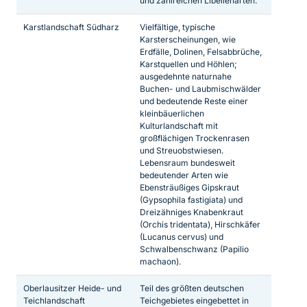
und zahlreichen Libellenarten.
Karstlandschaft Südharz
Vielfältige, typische
Karsterscheinungen, wie
Erdfälle, Dolinen, Felsabbrüche,
Karstquellen und Höhlen;
ausgedehnte naturnahe
Buchen- und Laubmischwälder
und bedeutende Reste einer
kleinbäuerlichen
Kulturlandschaft mit
großflächigen Trockenrasen
und Streuobstwiesen.
Lebensraum bundesweit
bedeutender Arten wie
Ebensträußiges Gipskraut
(Gypsophila fastigiata) und
Dreizähniges Knabenkraut
(Orchis tridentata), Hirschkäfer
(Lucanus cervus) und
Schwalbenschwanz (Papilio
machaon).
Oberlausitzer Heide- und
Teil des größten deutschen
Teichlandschaft
Teichgebietes eingebettet in