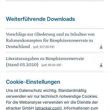
Weiterführende Downloads
Vorschläge zur Gliederung und zu Inhalten von
Rahmenkonzepten für Biosphärenreservate in
Deutschland
(pdf, 457.69 KB)
Literaturangaben zu Biosphärenreservate
(Stand 05.2020)
(pdf, 99.94 KB)
Cookie-Einstellungen
Informationen zur Seite
Uns ist Datenschutz wichtig. Standardmäßig
verwenden wir nur technisch notwendige Cookies.
Fußzeile
Kontakt zum BfN
Für die Webanalyse verwenden wir die Dienste der
Kontaktformular
etracker GmbH (
etracker.com
). Informationen zum