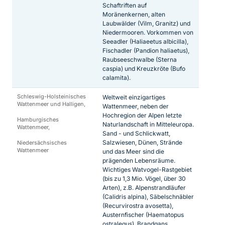
Schaftriften auf
Moränenkernen, alten
Laubwälder (Vilm, Granitz) und
Niedermooren. Vorkommen von
Seeadler (Haliaeetus albicilla),
Fischadler (Pandion haliaetus),
Raubseeschwalbe (Sterna
caspia) und Kreuzkröte (Bufo
calamita).
Schleswig-Holsteinisches
Weltweit einzigartiges
Wattenmeer und Halligen,
Wattenmeer, neben der
Hochregion der Alpen letzte
Hamburgisches
Naturlandschaft in Mitteleuropa.
Wattenmeer,
Sand - und Schlickwatt,
Salzwiesen, Dünen, Strände
Niedersächsisches
Wattenmeer
und das Meer sind die
prägenden Lebensräume.
Wichtiges Watvogel-Rastgebiet
(bis zu 1,3 Mio. Vögel, über 30
Arten), z.B. Alpenstrandläufer
(Calidris alpina), Säbelschnäbler
(Recurvirostra avosetta),
Austernfischer (Haematopus
ostralegus), Brandgans