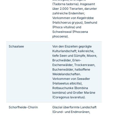
(Tadorna tadorna). Insgesamt
über 2.000 Tierarten, darunter
zahlreiche Endemiten;
Vorkommen von Kegelrobbe
(Halichoerus grypus), Seehund
(Phoca vitulina) und
Schweinswal (Phocoena
phocoena).
Schaalsee
Von den Eiszeiten geprägte
Kulturlandschaft; kalkreiche,
tiefe Seen und Sümpfe, Moore,
Bruchwälder, Erlen-
Eschenwälder, Trockenrasen,
Buchenwälder, halboffene
Weidelandschaften.
Vorkommen von Seeadler
(Haliaeetus albicilla),
Rotbauchunke (Bombina
bombina) und Großer Maräne
(Coregonus lavaretus).
Schorfheide-Chorin
Glazial überformte Landschaft
(Grund- und Endmoränen,