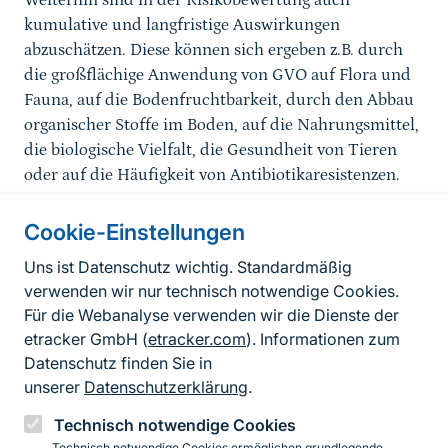
Weiterhin sind in der Risikobewertung auch
kumulative und langfristige Auswirkungen
abzuschätzen. Diese können sich ergeben z.B. durch
die großflächige Anwendung von GVO auf Flora und
Fauna, auf die Bodenfruchtbarkeit, durch den Abbau
organischer Stoffe im Boden, auf die Nahrungsmittel,
die biologische Vielfalt, die Gesundheit von Tieren
oder auf die Häufigkeit von Antibiotikaresistenzen.
Cookie-Einstellungen
Informationen zur Seite
Uns ist Datenschutz wichtig. Standardmäßig
verwenden wir nur technisch notwendige Cookies.
Fußzeile
Kontakt zum BfN
Für die Webanalyse verwenden wir die Dienste der
Kontaktformular
etracker GmbH (
etracker.com
). Informationen zum
Datenschutz finden Sie in
Erklärung zur Barrierefreiheit
unserer
Datenschutzerklärung
.
Impressum
Technisch notwendige Cookies
Technisch notwendige Cookies ermöglichen grundlegende