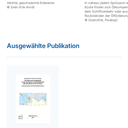
Verölte, geschwächte Eiderente
In nahezu jedem Spülsaum e
© Sven-Erik Arndt
Küste finden sich Ölklumpen
dem Schiffsverkehr oder aus
Rückständen der Ölförderun
© (lizenzfrei, Pixabay)
Sprungmarke
weiterführender
Ausgewählte Publikation
Inhalt