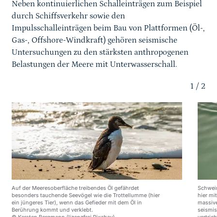
Neben kontinuierlichen Schalleinträgen zum Beispiel
durch Schiffsverkehr sowie den
Impulsschalleinträgen beim Bau von Plattformen (Öl-,
Gas-, Offshore-Windkraft) gehören seismische
Untersuchungen zu den stärksten anthropogenen
Belastungen der Meere mit Unterwasserschall.
1
/
2
Auf der Meeresoberfläche treibendes Öl gefährdet
Schwei
besonders tauchende Seevögel wie die Trottellumme (hier
hier mi
ein jüngeres Tier), wenn das Gefieder mit dem Öl in
massive
Berührung kommt und verklebt.
seismi