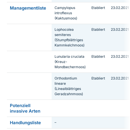
Managementliste
Campylopus
Etabliert
23.02.2021
introflexus
(Kaktusmoos)
Lophocolea
Etabliert
23.02.2021
semiteres
(Stumpfblättriges
Kammkelchmoos)
Lunularia cruciata
Etabliert
23.02.2021
(Kreuz-
Mondbechermoos)
Orthodontium
Etabliert
23.02.2021
lineare
(Linealblättriges
Geradzahnmoos)
Potenziell
invasive Arten
Handlungsliste
–