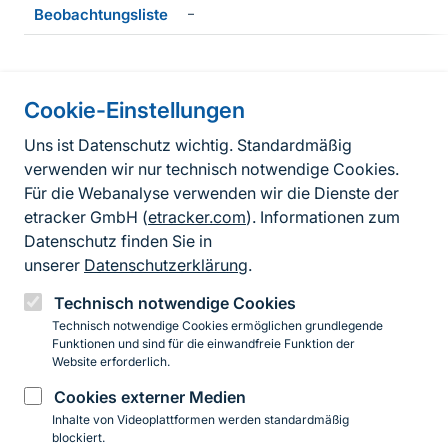
Beobachtungsliste
–
Cookie-Einstellungen
Informationen zur Seite
Uns ist Datenschutz wichtig. Standardmäßig
verwenden wir nur technisch notwendige Cookies.
Fußzeile
Kontakt zum BfN
Für die Webanalyse verwenden wir die Dienste der
Kontaktformular
etracker GmbH (
etracker.com
). Informationen zum
Datenschutz finden Sie in
Erklärung zur Barrierefreiheit
unserer
Datenschutzerklärung
.
Impressum
Technisch notwendige Cookies
Technisch notwendige Cookies ermöglichen grundlegende
Datenschutz
Funktionen und sind für die einwandfreie Funktion der
Website erforderlich.
Cookies externer Medien
Instagram
Facebook
YouTube
LinkedIn
Mastodon
Bluesky
Inhalte von Videoplattformen werden standardmäßig
blockiert.