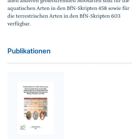
allen anderen gebietsfremden Moosarten sind für die
aquatischen Arten in den BfN-Skripten 458 sowie für
die terrestrischen Arten in den BfN-Skripten 603
verfügbar.
Sprungmarke
weiterführender
Publikationen
Inhalt