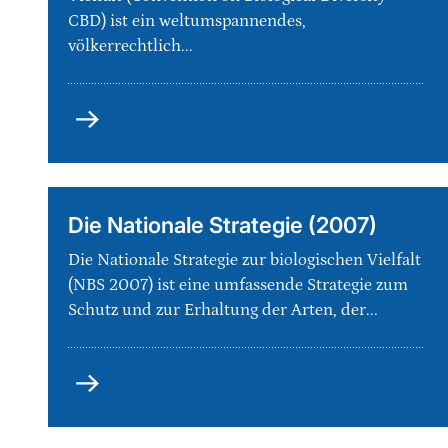
CBD) ist ein weltumspannendes,
völkerrechtlich...
Das
Übereinkommen
über
die
biologische
Die Nationale Strategie (2007)
Vielfalt
Die Nationale Strategie zur biologischen Vielfalt
(CBD)
(NBS 2007) ist eine umfassende Strategie zum
Schutz und zur Erhaltung der Arten, der...
Die
Nationale
Strategie