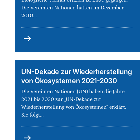
Biologische Vielfalt offiziell zu Ende gegangen.
Die Vereinten Nationen hatten im Dezember
2010...
UN-
Dekade
Biologische
Vielfalt
2011-
UN-Dekade zur Wiederherstellung
2020
von Ökosystemen 2021-2030
Die Vereinten Nationen (UN) haben die Jahre
2021 bis 2030 zur „UN-Dekade zur
Wiederherstellung von Ökosystemen“ erklärt.
Sie folgt...
UN-