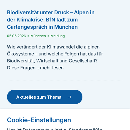
dem Jahr 2024 wird in dem Projekt BeFisch ein
BfN-Schriften 719
konkreter Plan für die Wiederansiedelung des...
mehr
Biodiversität unter Druck – Alpen in
lesen
der Klimakrise: BfN lädt zum
Gartengespräch in München
•
•
05.05.2026
München
Meldung
Wie verändert der Klimawandel die alpinen
Ökosysteme – und welche Folgen hat das für
Biodiversität, Wirtschaft und Gesellschaft?
Diese Fragen...
mehr lesen
Aktuelles zum Thema
BfN-Schriften 694 - Biodiversität und Klima –
Vernetzung der Akteure in Deutschland XIX.
Cookie-Einstellungen
Informationen zur Seite
Dokumentation der 19. Tagung