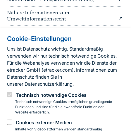
Nähere Informationen zum
Umweltinformationsrecht
Cookie-Einstellungen
Informationen zur Seite
Uns ist Datenschutz wichtig. Standardmäßig
verwenden wir nur technisch notwendige Cookies.
Fußzeile
Kontakt zum BfN
Für die Webanalyse verwenden wir die Dienste der
Kontaktformular
etracker GmbH (
etracker.com
). Informationen zum
Datenschutz finden Sie in
Erklärung zur Barrierefreiheit
unserer
Datenschutzerklärung
.
Impressum
Technisch notwendige Cookies
Technisch notwendige Cookies ermöglichen grundlegende
Datenschutz
Funktionen und sind für die einwandfreie Funktion der
Website erforderlich.
Cookies externer Medien
Instagram
Facebook
YouTube
LinkedIn
Mastodon
Bluesky
Inhalte von Videoplattformen werden standardmäßig