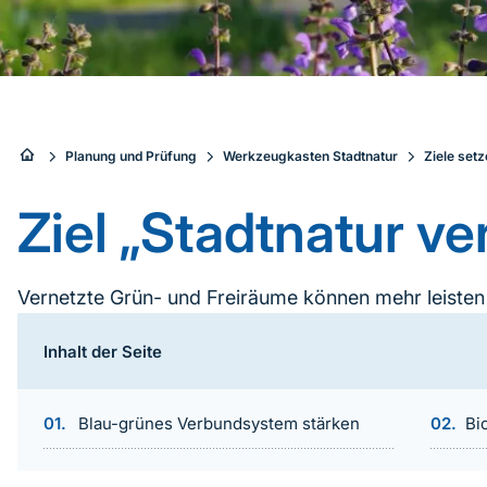
Sie
Planung und Prüfung
Werkzeugkasten Stadtnatur
Ziele set
sind
Ziel „Stadtnatur ve
hier:
Vernetzte Grün- und Freiräume können mehr leisten 
nachhaltigen Mobilität, zur Erholung und zum Bioto
Inhalt der Seite
Inhaltsnavigation
Blau-grünes Verbundsystem stärken
Bi