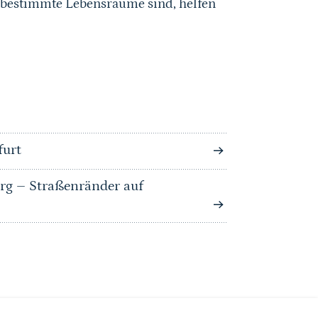
 bestimmte Lebensräume sind, helfen
furt
g – Straßenränder auf