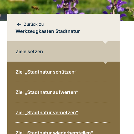
Zurück zu
Werkzeugkasten Stadtnatur
Ziele setzen
Ziel „Stadtnatur schützen“
Ziel „Stadtnatur aufwerten“
Ziel „Stadtnatur vernetzen“
Bereichsnavigation
Direkt zur Hauptinhalte
Ziel „Stadtnatur wiederherstellen“