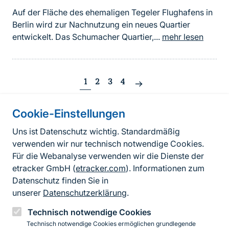
Auf der Fläche des ehemaligen Tegeler Flughafens in
Berlin wird zur Nachnutzung ein neues Quartier
entwickelt. Das Schumacher Quartier,...
mehr lesen
1
2
3
4
Nächste
Seite
Cookie-Einstellungen
Informationen zur Seite
Uns ist Datenschutz wichtig. Standardmäßig
verwenden wir nur technisch notwendige Cookies.
Fußzeile
Kontakt zum BfN
Für die Webanalyse verwenden wir die Dienste der
Kontaktformular
etracker GmbH (
etracker.com
). Informationen zum
Datenschutz finden Sie in
Erklärung zur Barrierefreiheit
unserer
Datenschutzerklärung
.
Impressum
Technisch notwendige Cookies
Technisch notwendige Cookies ermöglichen grundlegende