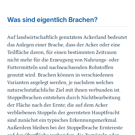
Sprungmarke
Was sind eigentlich Brachen?
Was sind eigentlich Brachen?
Woher kommt die Idee der Brache?
Welchen Nutzen bringen Brachen für Pflanzen und 
Auf landwirtschaftlich genutztem Ackerland bedeutet
das Anlegen einer Brache, dass der Acker oder eine
Warum sollten Brachen weiterhin einen Anteil am L
Teilfläche davon, für einen bestimmten Zeitraum
nicht mehr für die Erzeugung von Nahrungs- oder
Wie sollte aus Naturschutzsicht eine gute Brache 
Futtermitteln und nachwachsenden Rohstoffen
genutzt wird. Brachen können in verschiedenen
Muss eine Brache immer ein dichtes, farbenfrohes
Varianten angelegt werden, je nachdem welches
naturschutzfachliche Ziel mit ihnen verbunden ist.
Stoppelbrachen entstehen durch Nichtbearbeitung
der Fläche nach der Ernte; die auf dem Acker
verbliebenen Stoppeln der geernteten Hauptfrucht
sind zunächst ein typisches Erkennungsmerkmal.
Außerdem bleiben bei der Stoppelbrache Erntereste