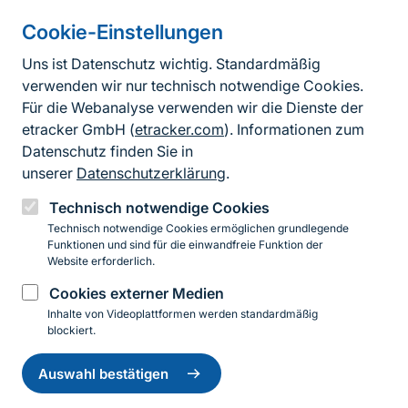
Cookie-Einstellungen
Informationen zur Seite
Uns ist Datenschutz wichtig. Standardmäßig
verwenden wir nur technisch notwendige Cookies.
Fußzeile
Kontakt zum BfN
Für die Webanalyse verwenden wir die Dienste der
Kontaktformular
etracker GmbH (
etracker.com
). Informationen zum
Datenschutz finden Sie in
Erklärung zur Barrierefreiheit
unserer
Datenschutzerklärung
.
Impressum
Technisch notwendige Cookies
Technisch notwendige Cookies ermöglichen grundlegende
Datenschutz
Funktionen und sind für die einwandfreie Funktion der
Website erforderlich.
Cookies externer Medien
Instagram
Facebook
YouTube
LinkedIn
Mastodon
Bluesky
Inhalte von Videoplattformen werden standardmäßig
blockiert.
Einwilligung
© 2026 Bundesamt für Naturschutz
zurückziehen
Auswahl bestätigen