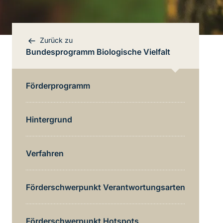
Zurück zu
Bundesprogramm Biologische Vielfalt
Förderprogramm
Hintergrund
Verfahren
Förderschwerpunkt Verantwortungsarten
Bereichsnavigation
Direkt zur Hauptinhalte
Förderschwerpunkt Hotspots