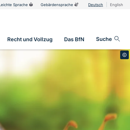
Leichte Sprache
Gebärdensprache
Deutsch
English
Sprachums
Suche
Recht und Vollzug
Das BfN