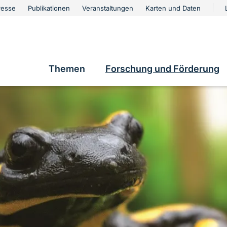
urschutz
resse
Publikationen
Veranstaltungen
Karten und Daten
vigation
Themen
Forschung und Förderung
Hauptnavigation