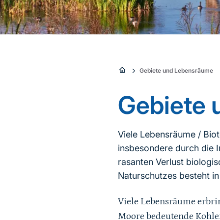
Sie
Gebiete und Lebensräume
sind
Gebiete 
hier:
Viele Lebensräume / Biot
insbesondere durch die I
rasanten Verlust biologis
Sprungmarke
Naturschutzes besteht i
Viele Lebensräume erbri
Moore bedeutende Kohlen