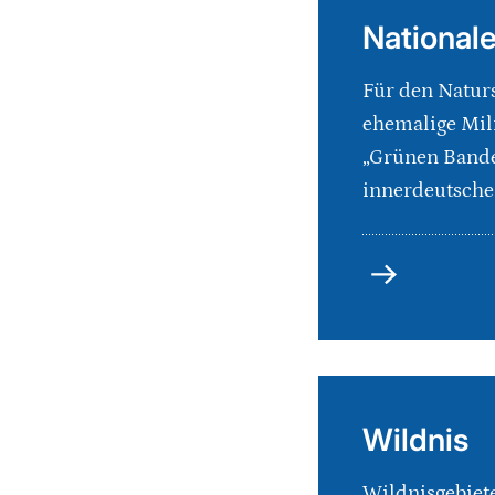
National
Für den Naturs
ehemalige Mili
„Grünen Bande
innerdeutschen
Nationales
Naturerbe
Wildnis
Wildnisgebiet