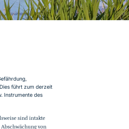
Gefährdung,
Dies führt zum derzeit
w. Instrumente des
weise sind intakte
ie Abschwächung von