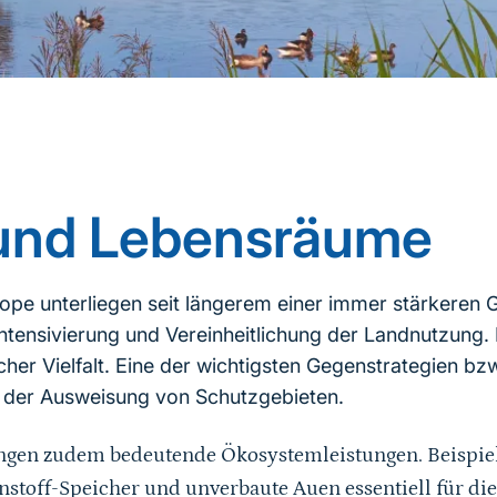
und Lebensräume
ope unterliegen seit längerem einer immer stärkeren 
ntensivierung und Vereinheitlichung der Landnutzung. 
cher Vielfalt. Eine der wichtigsten Gegenstrategien bz
n der Ausweisung von Schutzgebieten.
ngen zudem bedeutende Ökosystemleistungen. Beispiels
stoff-Speicher und unverbaute Auen essentiell für d