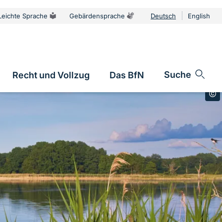
Leichte Sprache
Gebärdensprache
Deutsch
English
Sprachums
Suche
Recht und Vollzug
Das BfN