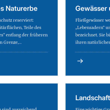
es Naturerbe
Gewässer 
chutz reserviert:
Fließgewässer we
tärflächen, Teile des
„Lebensadern“ un
s“ entlang der früheren
bezeichnet. Sie 
 Grenze,...
ihren natürlichen
Gewässer
und
Auen
Landschaf
e sind ausreichend
Eine wichtige Gr