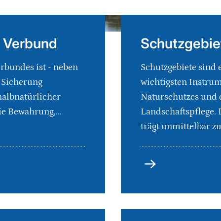
d Verbund
Schutzgebie
rbundes ist - neben
Schutzgebiete sind 
 Sicherung
wichtigsten Instru
albnatürlicher
Naturschutzes und 
e Bewahrung,...
Landschaftspflege. 
trägt unmittelbar zur
Schutzgebiete