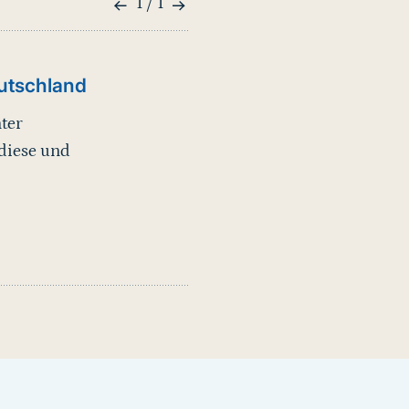
1 / 1
utschland
ter
 diese und