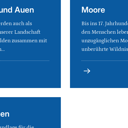
und Auen
Moore
rden auch als
Bis ins 17. Jahrhund
serer Landschaft
den Menschen lebe
bilden zusammen mit
unzugänglichen Mo
...
unberührte Wildnis.
Moore
ten
undlage für die