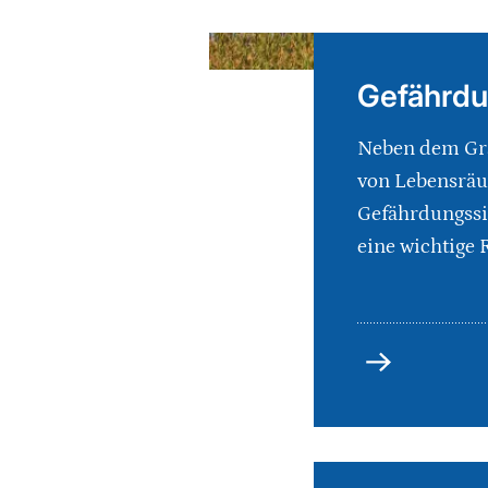
Gefährd
Neben dem Gra
von Lebensräu
Gefährdungssi
eine wichtige R
Gefährdung