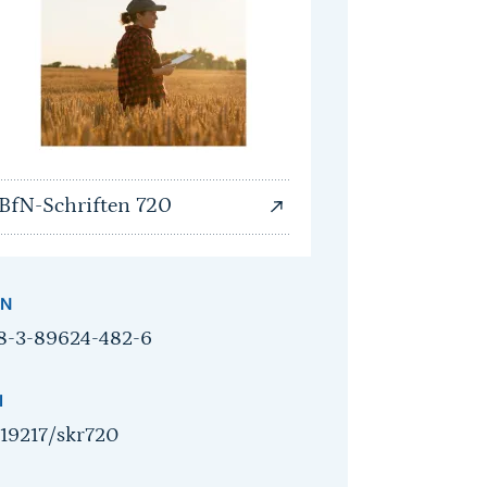
BfN-Schriften 720
BN
8-3-89624-482-6
I
.19217/skr720