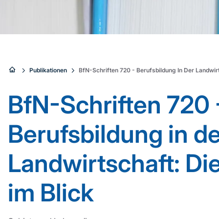
Sie
Publikationen
BfN-Schriften 720 - Berufsbildung In Der Landwirts
sind
BfN-Schriften 720 
hier:
Berufsbildung in d
Landwirtschaft: Die
im Blick