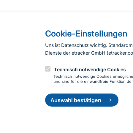
Cookie-Einstellungen
Uns ist Datenschutz wichtig. Standard
Dienste der etracker GmbH (
etracker.c
Technisch notwendige Cookies
Technisch notwendige Cookies ermöglich
und sind für die einwandfreie Funktion der
Einwillig
zurückzie
Auswahl bestätigen
Informationen zur Seite
Fußzeile
Kontakt zum BfN
Kontaktformular
Erklär