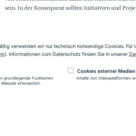
sein. In der Konsequenz sollten Initiativen und Projek
Biodiversitätsbildung bereits engagieren, für relev
werden, damit sie bei Interesse nachgeahmt und in 
weiterentwickelt werden können. Der Aufbau von Ver
Erfolg maßgeblich. Insbesondere bieten Kooperatio
mäßig verwenden wir nur technisch notwendige Cookies. Für
Biodiversitätsberatung der Länder oder weiterer An
om
). Informationen zum Datenschutz finden Sie in unserer
Da
Fachschulen sowie agrarwissenschaftlichen Gymnasie
Cookies externer Medien
Vernetzung von Landwirtschaft- und Naturschutzpra
en grundlegende Funktionen
Inhalte von Videoplattformen w
 Website erforderlich.
ung
hen
ung zur Barrierefreiheit
Impressum
Datenschutz