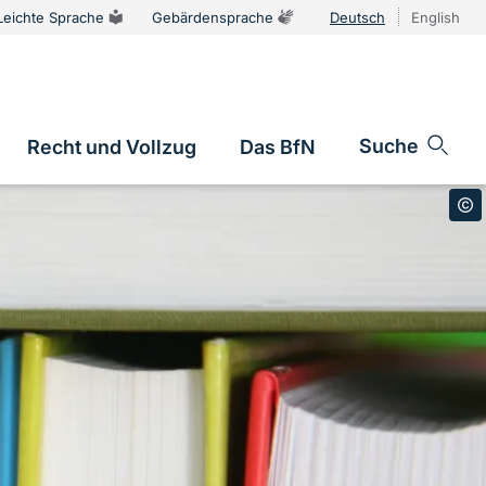
Leichte Sprache
Gebärdensprache
Deutsch
English
Sprachums
Suche
Recht und Vollzug
Das BfN