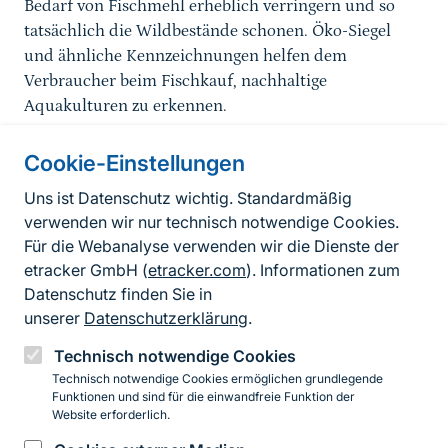
Bedarf von Fischmehl erheblich verringern und so
tatsächlich die Wildbestände schonen. Öko-Siegel
und ähnliche Kennzeichnungen helfen dem
Verbraucher beim Fischkauf, nachhaltige
Aquakulturen zu erkennen.
Cookie-Einstellungen
Informationen zur Seite
Uns ist Datenschutz wichtig. Standardmäßig
verwenden wir nur technisch notwendige Cookies.
Fußzeile
Kontakt zum BfN
Für die Webanalyse verwenden wir die Dienste der
Kontaktformular
etracker GmbH (
etracker.com
). Informationen zum
Datenschutz finden Sie in
Erklärung zur Barrierefreiheit
unserer
Datenschutzerklärung
.
Impressum
Technisch notwendige Cookies
Technisch notwendige Cookies ermöglichen grundlegende
Datenschutz
Funktionen und sind für die einwandfreie Funktion der
Website erforderlich.