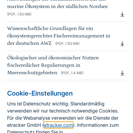
marine Ökosystem in der südlichen Nordsee
(PDF, 1.63 MB)
Wissenschaftliche Grundlagen für ein
ökosystemgerechtes Fischereimanagement in
der deutschen AWZ
(PDF, 1.93 MB)
Ökologischer und ökonomischer Nutzen
fischereilicher Regulierungen in
Meeresschutzgebieten
(PDF, 1.4 MB)
Cookie-Einstellungen
Informationen zur Seite
Uns ist Datenschutz wichtig. Standardmäßig
verwenden wir nur technisch notwendige Cookies.
Fußzeile
Kontakt zum BfN
Für die Webanalyse verwenden wir die Dienste der
Kontaktformular
etracker GmbH (
etracker.com
). Informationen zum
Datenschutz finden Sie in