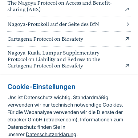
The Nagoya Protocol on Access and Benefit-
sharing (ABS)
Nagoya-Protokoll auf der Seite des BfN
Cartagena Protocol on Biosafety
Nagoya-Kuala Lumpur Supplementary
Protocol on Liability and Redress to the
Cartagena Protocol on Biosafety
Cookie-Einstellungen
Informationen zur Seite
Uns ist Datenschutz wichtig. Standardmäßig
verwenden wir nur technisch notwendige Cookies.
Fußzeile
Kontakt zum BfN
Für die Webanalyse verwenden wir die Dienste der
Kontaktformular
etracker GmbH (
etracker.com
). Informationen zum
Datenschutz finden Sie in
Erklärung zur Barrierefreiheit
unserer
Datenschutzerklärung
.