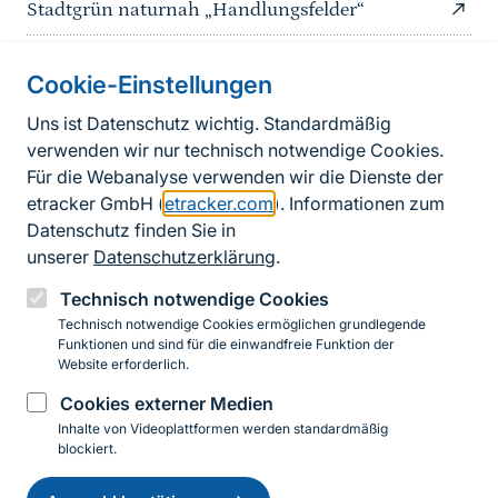
Stadtgrün naturnah „Handlungsfelder“
Cookie-Einstellungen
Informationen zur Seite
Uns ist Datenschutz wichtig. Standardmäßig
verwenden wir nur technisch notwendige Cookies.
Fußzeile
Kontakt zum BfN
Für die Webanalyse verwenden wir die Dienste der
Kontaktformular
etracker GmbH (
etracker.com
). Informationen zum
Datenschutz finden Sie in
Erklärung zur Barrierefreiheit
unserer
Datenschutzerklärung
.
Impressum
Technisch notwendige Cookies
Technisch notwendige Cookies ermöglichen grundlegende
Datenschutz
Funktionen und sind für die einwandfreie Funktion der
Website erforderlich.
Cookies externer Medien
Instagram
Facebook
YouTube
LinkedIn
Mastodon
Bluesky
Inhalte von Videoplattformen werden standardmäßig
blockiert.
Einwilligung
© 2026 Bundesamt für Naturschutz