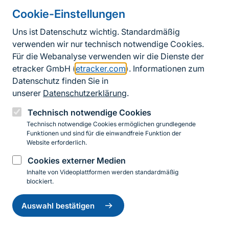
Tagungsbänden (NaBiV 127 und 152) werden Beiträge
Cookie-Einstellungen
zu Managementmaßnahmen wie kontrolliertes
Uns ist Datenschutz wichtig. Standardmäßig
Brennen, Beweidung, Mahd und Energieholznutzung
verwenden wir nur technisch notwendige Cookies.
vorgestellt. Die Beispiele zeigen wie die Erhaltung
Für die Webanalyse verwenden wir die Dienste der
wertvoller Offenlandlebensräume auch unter den
etracker GmbH (
etracker.com
). Informationen zum
Bedingungen eines aktiven Übungsbetrieb sowie auf
Datenschutz finden Sie in
stillgelegten Plätzen trotz Munitionsbelastung
unserer
Datenschutzerklärung
.
gelingen können.
Technisch notwendige Cookies
Weitere Informationen zu dieser Thematik sind auch
Technisch notwendige Cookies ermöglichen grundlegende
der Broschüre "Natura 2000 - Kooperation von
Funktionen und sind für die einwandfreie Funktion der
Website erforderlich.
Naturschutz und Nutzern" sowie dem Tagungsband
zum "Offenlandmanagement außerhalb
Cookies externer Medien
landwirtschaftlicher Nutzflächen" zu entnehmen
Inhalte von Videoplattformen werden standardmäßig
blockiert.
(NaBiV 73).
Einwilligung
zurückziehen
Halboffene Weidelandschaften
Auswahl bestätigen
Ein Konzept ist die Etablierung halmoffener