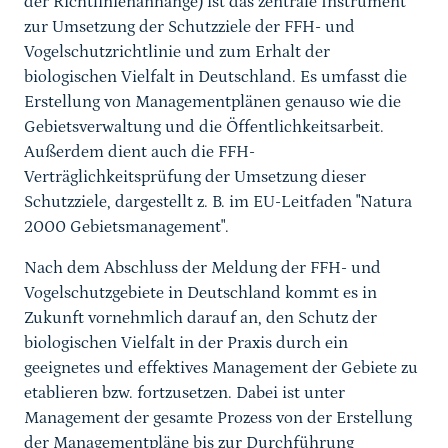
der Richtlinienanhänge) ist das zentrale Instrument
zur Umsetzung der Schutzziele der FFH- und
Stand der Umsetzung in Deutschland
Vogelschutzrichtlinie und zum Erhalt der
Offenlandmanagement
biologischen Vielfalt in Deutschland. Es umfasst die
Erstellung von Managementplänen genauso wie die
Natura 2000 und Wildnis
Gebietsverwaltung und die Öffentlichkeitsarbeit.
Außerdem dient auch die FFH-
Verträglichkeitsprüfung der Umsetzung dieser
Schutzziele, dargestellt z. B. im EU-Leitfaden "Natura
2000 Gebietsmanagement".
Nach dem Abschluss der Meldung der FFH- und
Vogelschutzgebiete in Deutschland kommt es in
Zukunft vornehmlich darauf an, den Schutz der
biologischen Vielfalt in der Praxis durch ein
geeignetes und effektives Management der Gebiete zu
etablieren bzw. fortzusetzen. Dabei ist unter
Management der gesamte Prozess von der Erstellung
der Managementpläne bis zur Durchführung