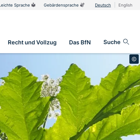
Leichte Sprache
Gebärdensprache
Deutsch
English
Sprachums
Suche
Recht und Vollzug
Das BfN