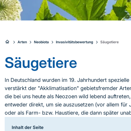
Sie
Arten
Neobiota
Invasivitätsbewertung
Säugetiere
sind
Säugetiere
hier:
In Deutschland wurden im 19. Jahrhundert spezielle 
verstärkt der "Akklimatisation" gebietsfremder Arte
die bei uns heute als Neozoen wild lebend auftreten,
entweder direkt, um sie auszusetzen (vor allem fü
oder als Farm- bzw. Haustiere, die dann später unabs
einer Art auch eine Kombination beider Faktoren auf
Inhalt der Seite
Inhaltsnavigation