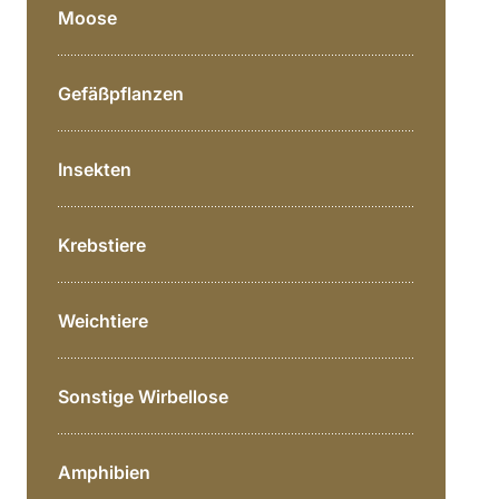
Moose
Gefäßpflanzen
Insekten
Bereichsnavigation
Direkt zur Hauptinhalte
Krebstiere
Weichtiere
Sonstige Wirbellose
Amphibien