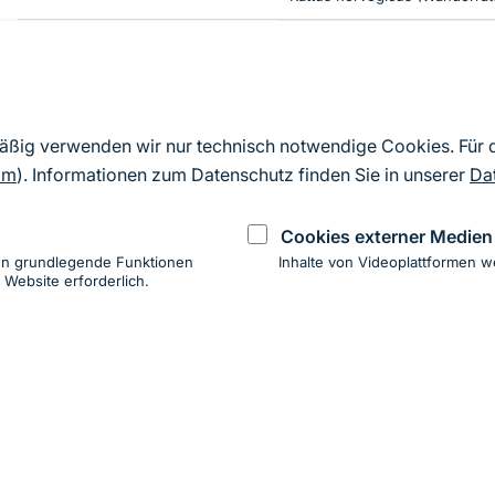
Potenziell invasive Arten
Handlungsliste
Castor canadensis
(Kanadabib
Cervus nippon
(Sikahirsch)
mäßig verwenden wir nur technisch notwendige Cookies. Für
Nyctereutes procyonoides
(M
om
). Informationen zum Datenschutz finden Sie in unserer
Da
Beobachtungsliste
–
Cookies externer Medien
en grundlegende Funktionen
Inhalte von Videoplattformen w
 Website erforderlich.
ung
hen
ung zur Barrierefreiheit
Impressum
Datenschutz