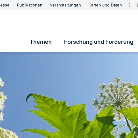
urschutz
resse
Publikationen
Veranstaltungen
Karten und Daten
vigation
e
Themen
Forschung und Förderung
Hauptnavigation
g bewertete Arten