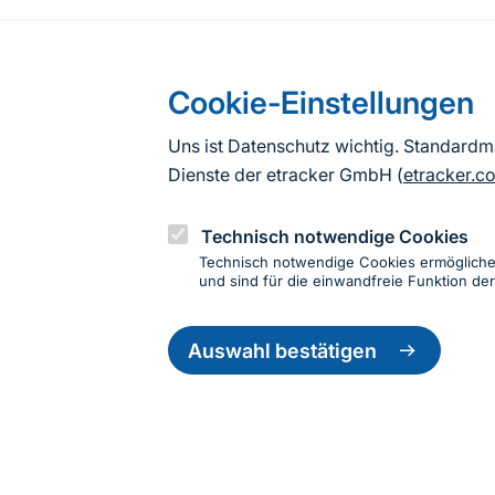
Cookie-Einstellungen
Uns ist Datenschutz wichtig. Standard
Dienste der etracker GmbH (
etracker.c
Technisch notwendige Cookies
Technisch notwendige Cookies ermöglich
und sind für die einwandfreie Funktion der
Einwillig
zurückzie
Auswahl bestätigen
Informationen zur Seite
Fußzeile
Kontakt zum BfN
Kontaktformular
Erklär
© 2026 Bundesamt für Naturschutz