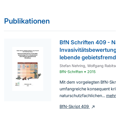
Sprungmarke
weiterführender
Publikationen
Inhalt
BfN Schriften 409 - N
Invasivitätsbewertung
lebende gebietsfremd
Stefan Nehring, Wolfgang Rabitsc
•
BfN-Schriften
2015
Mit dem vorgelegten BfN-Skri
umfangreiche konsequent kri
naturschutzfachlichen...
mehr
BfN-Skript 409