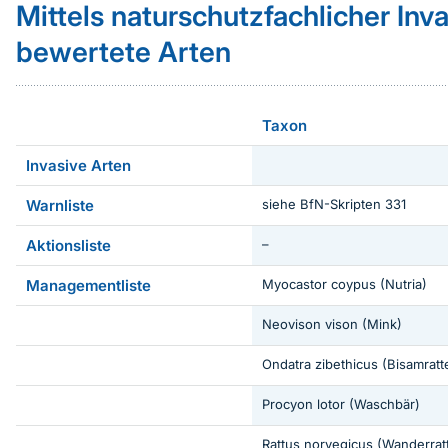
Mittels naturschutzfachlicher Inv
bewertete Arten
Taxon
Invasive Arten
Warnliste
siehe BfN-Skripten 331
Aktionsliste
–
Managementliste
Myocastor coypus
(Nutria)
Neovison vison
(Mink)
Ondatra zibethicus
(Bisamratt
Procyon lotor
(Waschbär)
Rattus norvegicus
(Wanderrat