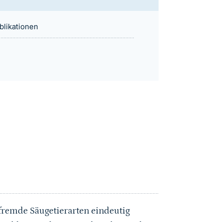
blikationen
fremde Säugetierarten eindeutig