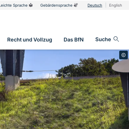
Leichte Sprache
Gebärdensprache
Deutsch
English
Sprachums
Suche
Recht und Vollzug
Das BfN