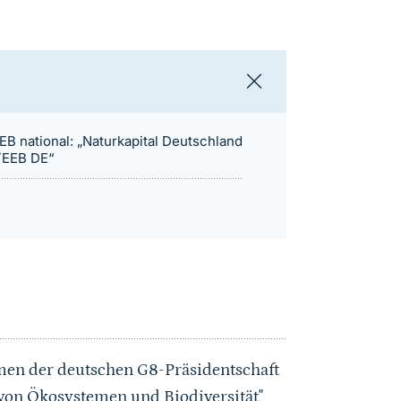
EB national: „Naturkapital Deutschland
TEEB DE“
n der deutschen G8-Präsidentschaft
 von Ökosystemen und Biodiversität"