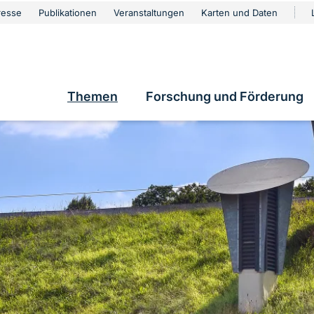
urschutz
resse
Publikationen
Veranstaltungen
Karten und Daten
vigation
e
Themen
Forschung und Förderung
Hauptnavigation