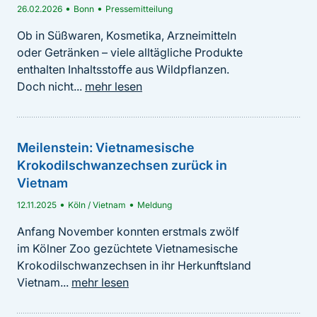
•
•
26.02.2026
Bonn
Pressemitteilung
Stephanie von Meibom, Mariya Ukhanova, Katalina Engel und David
Harter
Ob in Süßwaren, Kosmetika, Arzneimitteln
•
BfN-Schriften
2026
oder Getränken – viele alltägliche Produkte
enthalten Inhaltsstoffe aus Wildpflanzen.
Rohstoffe aus wildgesammelten Pflanzen sind
Doch nicht...
mehr lesen
Bestandteil einer Vielzahl alltäglicher Produkte und
technischer Anwendungen. Deutschland ist eines...
mehr lesen
Meilenstein: Vietnamesische
BfN-Schriften 747
Krokodilschwanzechsen zurück in
Vietnam
•
•
12.11.2025
Köln / Vietnam
Meldung
Anfang November konnten erstmals zwölf
im Kölner Zoo gezüchtete Vietnamesische
Krokodilschwanzechsen in ihr Herkunftsland
Vietnam...
mehr lesen