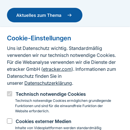
Aktuelles zum Thema
BfN-Schriften 740 - Evaluation of the Captive
Cookie-Einstellungen
Informationen zur Seite
Breeding Potential of Selected Reptile and
Uns ist Datenschutz wichtig. Standardmäßig
Amphibian Taxa Included in Appendices I and
verwenden wir nur technisch notwendige Cookies.
Fußzeile
II at CITES CoP19
Kontakt zum BfN
Für die Webanalyse verwenden wir die Dienste der
Beate Pfau, Paul Bachhausen, Ronny Bakowskie, Tobias Eisenberg,
Kontaktformular
etracker GmbH (
etracker.com
). Informationen zum
Stephan Ettmar, Andreas S. Hennig a. o.
•
Datenschutz finden Sie in
BfN-Schriften
2025
Erklärung zur Barrierefreiheit
unserer
Datenschutzerklärung
.
The German Association for Herpetology (DGHT)
Impressum
was therefore commissioned by the Federal Agency
Technisch notwendige Cookies
for Nature Conservation (BfN) to compile the...
mehr
Technisch notwendige Cookies ermöglichen grundlegende
Datenschutz
Funktionen und sind für die einwandfreie Funktion der
lesen
Website erforderlich.
BfN-Schriften 740
Cookies externer Medien
Instagram
Facebook
YouTube
LinkedIn
Mastodon
Bluesky
Inhalte von Videoplattformen werden standardmäßig