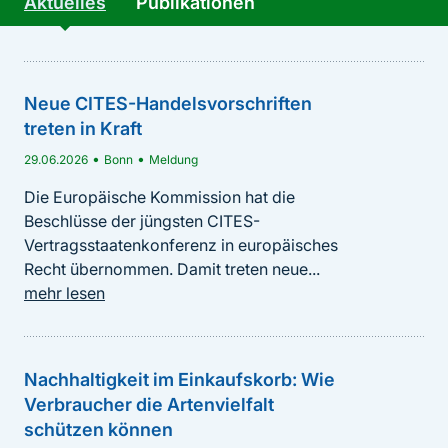
Aktuelles
Publikationen
Neue CITES-Handelsvorschriften
treten in Kraft
•
•
29.06.2026
Bonn
Meldung
Die Europäische Kommission hat die
Beschlüsse der jüngsten CITES-
Vertragsstaatenkonferenz in europäisches
Recht übernommen. Damit treten neue...
mehr lesen
BfN-Schriften 747 - Nachhaltigkeit im globalen
Nachhaltigkeit im Einkaufskorb: Wie
Handel mit Wildpflanzen: Die Rolle
Verbraucher die Artenvielfalt
Deutschlands und Handlungsmöglichkeiten
schützen können
für deutsche Marktteilnehmende