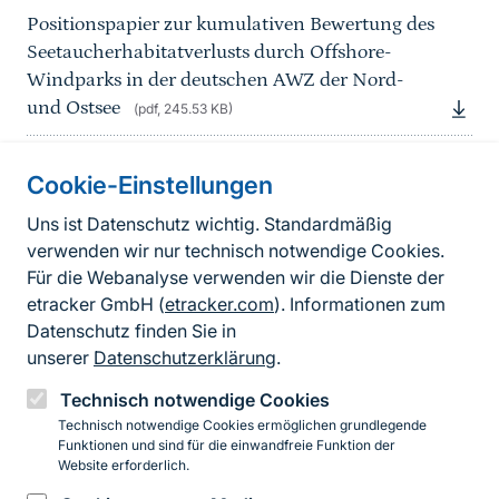
Positionspapier zur kumulativen Bewertung des
Seetaucherhabitatverlusts durch Offshore-
Windparks in der deutschen AWZ der Nord-
und Ostsee
(pdf, 245.53 KB)
Cookie-Einstellungen
Informationen zur Seite
Uns ist Datenschutz wichtig. Standardmäßig
verwenden wir nur technisch notwendige Cookies.
Fußzeile
Kontakt zum BfN
Für die Webanalyse verwenden wir die Dienste der
Kontaktformular
etracker GmbH (
etracker.com
). Informationen zum
Datenschutz finden Sie in
Erklärung zur Barrierefreiheit
unserer
Datenschutzerklärung
.
Impressum
Technisch notwendige Cookies
Technisch notwendige Cookies ermöglichen grundlegende
Datenschutz
Funktionen und sind für die einwandfreie Funktion der
Website erforderlich.