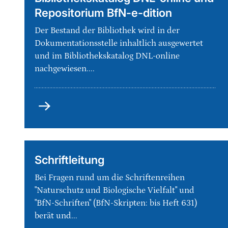
Repositorium BfN-e-dition
Der Bestand der Bibliothek wird in der
Dokumentationsstelle inhaltlich ausgewertet
und im Bibliothekskatalog DNL-online
nachgewiesen....
Dokumentation:
Bibliothekskatalog
DNL-
online
und
Schriftleitung
Repositorium
Bei Fragen rund um die Schriftenreihen
BfN-
"Naturschutz und Biologische Vielfalt" und
e-
"BfN-Schriften" (BfN-Skripten: bis Heft 631)
dition
berät und...