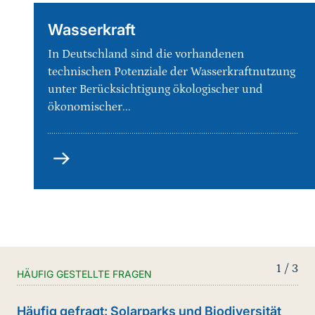
Wasserkraft
In Deutschland sind die vorhandenen
technischen Potenziale der Wasserkraftnutzung
unter Berücksichtigung ökologischer und
ökonomischer...
Wasserkraft
1 / 3
HÄUFIG GESTELLTE FRAGEN
Hä
Häufig gefragt: Solarparks und Biodiversität