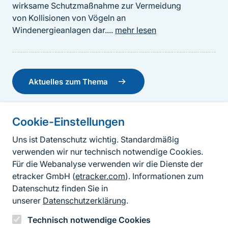
wirksame Schutzmaßnahme zur Vermeidung
von Kollisionen von Vögeln an
Windenergieanlagen dar....
mehr lesen
Aktuelles zum Thema
Cookie-Einstellungen
Informationen zur Seite
Bewertung der Auswirkungen von
Uns ist Datenschutz wichtig. Standardmäßig
Windenergieanlagen der neuen Generation
verwenden wir nur technisch notwendige Cookies.
auf das Kollisionsrisiko von Fledermäusen
Fußzeile
Kontakt zum BfN
Für die Webanalyse verwenden wir die Dienste der
•
PraxisINFOS
2026
Kontaktformular
etracker GmbH (
etracker.com
). Informationen zum
Während der durchschnittliche Rotordurchmesser
Datenschutz finden Sie in
Erklärung zur Barrierefreiheit
von Windenergieanlagen in Deutschland
unserer
Datenschutzerklärung
.
kontinuierlich zunimmt, können gleichzeitig
Impressum
Technisch notwendige Cookies
unterschiedliche...
mehr lesen