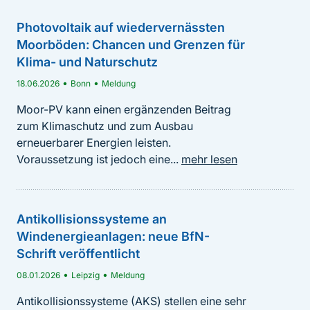
lesen
Betrieb von Windenergieanlagen an Land -
Photovoltaik auf wiedervernässten
BfN-Schriften 787 - Auswirkungen von
Evaluierung der Vierten BNatSchG-Novelle
Moorböden: Chancen und Grenzen für
Speichertechnologien und -bedarfen und
2022
Klima- und Naturschutz
Wasserstoff-Prozessketten und -bedarfen auf
Am 20. Juli 2022 wurden im Rahmen der 4. Änderung
•
•
18.06.2026
Bonn
Meldung
Naturschutzbelange
des Bundesnaturschutzgesetzes (BNatSchG)
Moor-PV kann einen ergänzenden Beitrag
Regelungen zum Betrieb von Windenergieanlagen...
Horst Fehrenbach, Patrick Schmidt, Viviann Bolte, Franz Lust, Silvana
Bürck, Jan Zerhusen u.a.
zum Klimaschutz und zum Ausbau
mehr lesen
•
BfN-Schriften
2026
erneuerbarer Energien leisten.
Voraussetzung ist jedoch eine...
mehr lesen
In der vorliegenden Studie wurden die
Zusammenhänge zwischen Energiewende und
Abendsegler - Identifizierung von
Naturschutz mit Fokus auf Strom-, Wärme- und
Eignungsgebieten für das nationale
Wasserstoffspeicher...
mehr lesen
Antikollisionssysteme an
Artenhilfsprogramm (nAHP)
Windenergieanlagen: neue BfN-
BfN-Schriften 787
Das Ziel des Projekts Abendsegler besteht darin, das
Schrift veröffentlicht
Konfliktpotenzial zwischen Windenergienutzung und
•
•
08.01.2026
Fledermausschutz beim Flächenausbau für...
Leipzig
Meldung
mehr
lesen
Antikollisionssysteme (AKS) stellen eine sehr