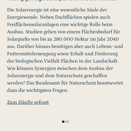
sc
Die Solarenergie ist eine wesentliche Säule der
La
Energiewende. Neben Dachflächen spielen auch
Al
Freiflächensolaranlagen eine wichtige Rolle beim
Anl
Ausbau. Studien gehen von einem Flächenbedarf für
Pho
Solarparks von bis zu 280.000 Hektar im Jahr 2040
am
aus. Darüber hinaus benötigen aber auch Lebens- und
Str
Futtermittelerzeugung sowie Erhalt und Förderung
Deu
der biologischen Vielfalt Flächen in der Landschaft.
geb
Wie können Synergien zwischen dem Ausbau der
Au
Solarenergie und dem Naturschutz geschaffen
werden? Das Bundesamt für Naturschutz beantwortet
Zum
dazu die wichtigsten Fragen.
Zum Häufig gefragt