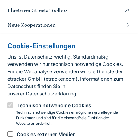
BlueGreenStreets Toolbox
Neue Kooperationen
Cookie-Einstellungen
Informationen zur Seite
Uns ist Datenschutz wichtig. Standardmäßig
verwenden wir nur technisch notwendige Cookies.
Fußzeile
Kontakt zum BfN
Für die Webanalyse verwenden wir die Dienste der
Kontaktformular
etracker GmbH (
etracker.com
). Informationen zum
Datenschutz finden Sie in
Erklärung zur Barrierefreiheit
unserer
Datenschutzerklärung
.
Impressum
Technisch notwendige Cookies
Technisch notwendige Cookies ermöglichen grundlegende
Datenschutz
Funktionen und sind für die einwandfreie Funktion der
Website erforderlich.
Cookies externer Medien
Instagram
Facebook
YouTube
LinkedIn
Mastodon
Bluesky