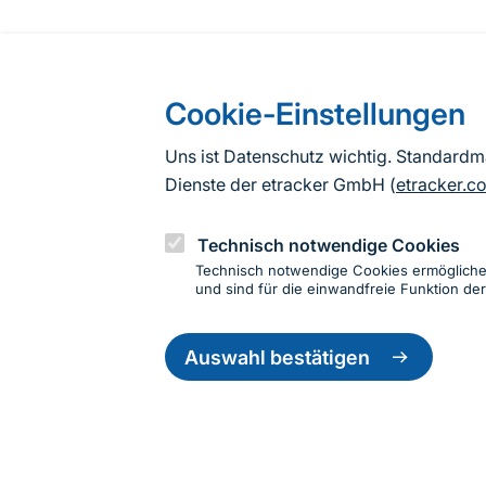
Cookie-Einstellungen
Uns ist Datenschutz wichtig. Standard
Dienste der etracker GmbH (
etracker.c
Technisch notwendige Cookies
Technisch notwendige Cookies ermöglich
und sind für die einwandfreie Funktion der
Einwillig
Informationen zur Seite
zurückzie
Auswahl bestätigen
Fußzeile
Kontakt zum BfN
Kontaktformular
Erklär
© 2026 Bundesamt für Naturschutz