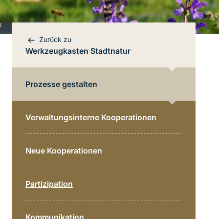
Zurück zu
Werkzeugkasten Stadtnatur
Prozesse gestalten
Verwaltungsinterne Kooperationen
Bereichsnavigation
Neue Kooperationen
Direkt zur Hauptinhalte
Partizipation
Kommunikation