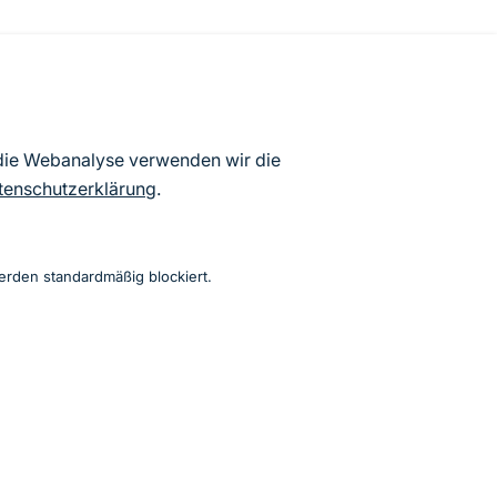
 die Webanalyse verwenden wir die
tenschutzerklärung
.
externe PDF)
erden standardmäßig blockiert.
Instagram
Facebook
YouTube
LinkedIn
Mastodon
Bluesky