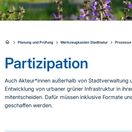
Sie
Planung und Prüfung
Werkzeugkasten Stadtnatur
Prozesse 
sind
Partizipation
hier:
Auch Akteur*innen außerhalb von Stadtverwaltung u
Entwicklung von urbaner grüner Infrastruktur in ih
mitentscheiden. Dafür müssen inklusive Formate und
geschaffen werden.
Inhaltsnavigation