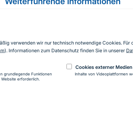
Weiterführende Informationen
Alle Praxisbeispiele zu Partizipation
Grün. Sozial. Wertvoll.
mäßig verwenden wir nur technisch notwendige Cookies. Für
Partizipation in der Grünflächenplanung
om
). Informationen zum Datenschutz finden Sie in unserer
Da
Handlungsfelder – für mehr Natur in der Stadt (
Cookies externer Medien
en grundlegende Funktionen
Inhalte von Videoplattformen w
 Website erforderlich.
ung
hen
ung zur Barrierefreiheit
Impressum
Datenschutz