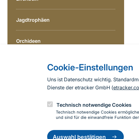
Bereichsnavigation
Direkt zur Hauptinhalte
Jagdtrophäen
Orchideen
Korallen
Cookie-Einstellungen
Uns ist Datenschutz wichtig. Standard
Kaviar
Dienste der etracker GmbH (
etracker.c
Aal
Technisch notwendige Cookies
Technisch notwendige Cookies ermöglich
und sind für die einwandfreie Funktion der
Einwillig
Informationen zur Seite
zurückzie
Auswahl bestätigen