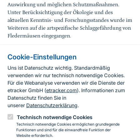
Auswirkung und möglichen Schutzmaßnahmen.
Unter Berücksichtigung der Ökologie und des
aktuellen Kenntnis- und Forschungsstandes wurde im
Weiteren auf die artspezifische Schlaggefährdung von
Fledermäusen eingegangen.
Cookie-Einstellungen
Informationen zur Seite
Uns ist Datenschutz wichtig. Standardmäßig
verwenden wir nur technisch notwendige Cookies.
Fußzeile
Kontakt zum BfN
Für die Webanalyse verwenden wir die Dienste der
Kontaktformular
etracker GmbH (
etracker.com
). Informationen zum
Datenschutz finden Sie in
Erklärung zur Barrierefreiheit
unserer
Datenschutzerklärung
.
Impressum
Technisch notwendige Cookies
Technisch notwendige Cookies ermöglichen grundlegende
Datenschutz
Funktionen und sind für die einwandfreie Funktion der
Website erforderlich.