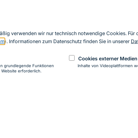
vollständigen Ergebnisse der Studie werden Ende 202
Weiterführende Informationen
mäßig verwenden wir nur technisch notwendige Cookies. Für
om
). Informationen zum Datenschutz finden Sie in unserer
Da
Wirtschaftliche Effekte von Tourismus in Nation
Cookies externer Medien
Biosphärenreservaten
en grundlegende Funktionen
Inhalte von Videoplattformen w
 Website erforderlich.
ung
hen
ung zur Barrierefreiheit
Impressum
Datenschutz