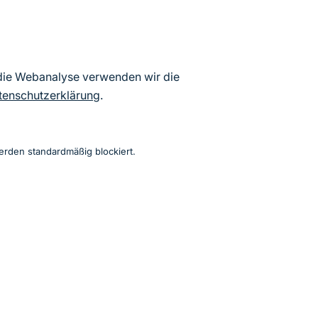
5 veröffentlicht.
 die Webanalyse verwenden wir die
tenschutzerklärung
.
alparken und
erden standardmäßig blockiert.
Instagram
Facebook
YouTube
LinkedIn
Mastodon
Bluesky