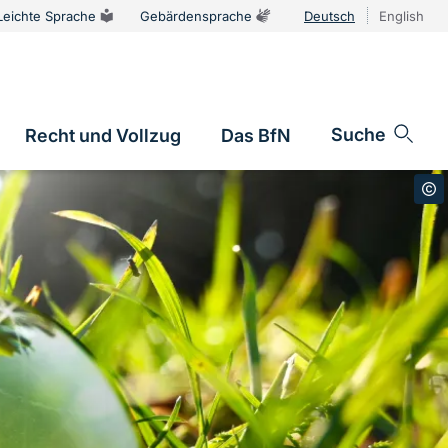
Leichte Sprache
Gebärdensprache
Deutsch
English
Sprachums
Suche
Recht und Vollzug
Das BfN