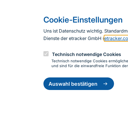
Cookie-Einstellungen
Uns ist Datenschutz wichtig. Standard
Dienste der etracker GmbH (
etracker.c
Technisch notwendige Cookies
Technisch notwendige Cookies ermöglich
und sind für die einwandfreie Funktion der
Einwillig
zurückzie
Auswahl bestätigen
Informationen zur Seite
Fußzeile
Kontakt zum BfN
Kontaktformular
Erklär
© 2026 Bundesamt für Naturschutz