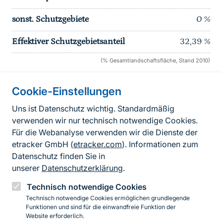
sonst. Schutzgebiete
0
%
Effektiver Schutzgebietsanteil
32,39
%
(% Gesamtlandschaftsfläche, Stand 2010)
Cookie-Einstellungen
Informationen zur Seite
Uns ist Datenschutz wichtig. Standardmäßig
verwenden wir nur technisch notwendige Cookies.
Fußzeile
Kontakt zum BfN
Für die Webanalyse verwenden wir die Dienste der
Kontaktformular
etracker GmbH (
etracker.com
). Informationen zum
Datenschutz finden Sie in
Erklärung zur Barrierefreiheit
unserer
Datenschutzerklärung
.
Impressum
Technisch notwendige Cookies
Technisch notwendige Cookies ermöglichen grundlegende
Datenschutz
Funktionen und sind für die einwandfreie Funktion der
Website erforderlich.