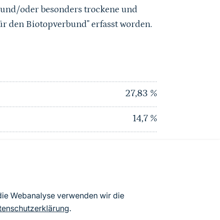
 und/oder besonders trockene und
ür den Biotopverbund" erfasst worden.
27,83
%
14,7
%
8,28
%
0
%
0
%
 die Webanalyse verwenden wir die
tenschutzerklärung
.
28,07
%