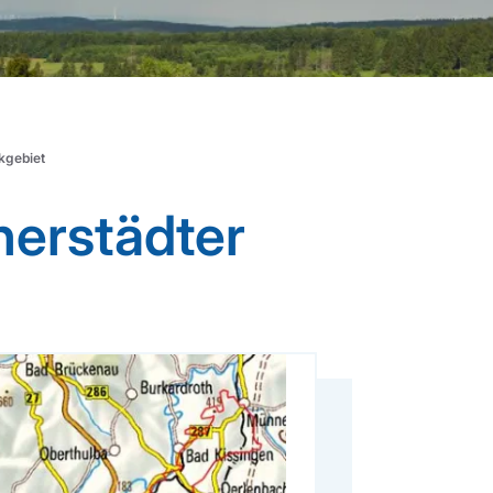
kgebiet
erstädter