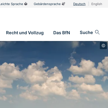
Leichte Sprache
Gebärdensprache
Deutsch
English
Sprachums
Suche
Recht und Vollzug
Das BfN