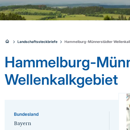
Sie
Landschaftssteckbriefe
Hammelburg-Münnerstädter Wellenkal
sind
Hammelburg-Münn
hier:
Wellenkalkgebiet
Bundesland
Bayern